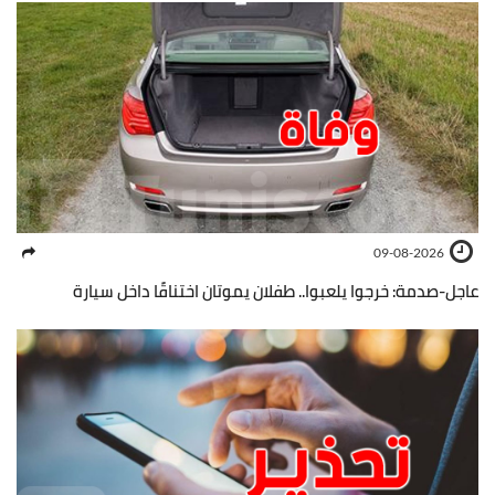
09-08-2026
عاجل-صدمة: خرجوا يلعبوا.. طفلان يموتان اختناقًا داخل سيارة