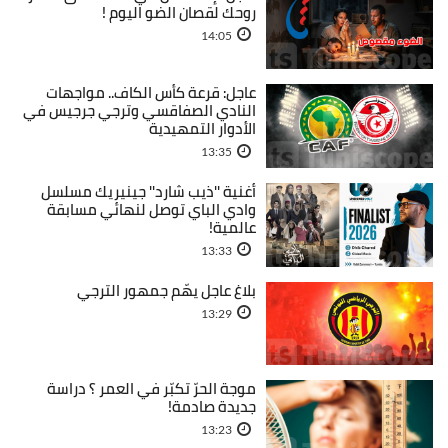
روحك لقصان الضو اليوم !
14:05
عاجل: قرعة كأس الكاف.. مواجهات
النادي الصفاقسي وترجي جرجيس في
الأدوار التمهيدية
13:35
أغنية ''ذيب شارد'' جينيريك مسلسل
وادي الباي توصل لنهائي مسابقة
عالمية!
13:33
بلاغ عاجل يهّم جمهور الترجي
13:29
موجة الحرّ تكبّر في العمر ؟ دراسة
جديدة صادمة!
13:23