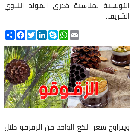
التونسية بمناسبة ذكرى المولد النبوي
الشريف
.
Share
Facebook
Twitter
LinkedIn
Skype
WhatsApp
Email
ويتراوح سعر الكغ الواحد من الزقزقو خلال