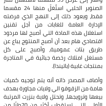
الصنوبر الحلبي استُغلّ منها 24 مقسما
فقط، ويعود ذلك إلى النهج الذي فرضته
الإدارة العامة للغابات من أجل تقنين
استغلال هذه المادة التي أصبح لها مردود
اقتصادي هام بعد أن أصبح المنتوج يباع عن
طريق بتات عمومية، وأصبح على كل
مستغل امتلاك رخصة جبائية في المتاجرة
بمنتجات غابية (باتيندا)
.
وأضاف المصدر ذاته أنه يتم توجيه كميات
هامة من الزقوقو الي ولايات مجاورة بهدف
بيعها وترويجها، وتحتل ولاية بنزرت المرتبة
الأولى التي تستقطب أكثر من 70طنّا من