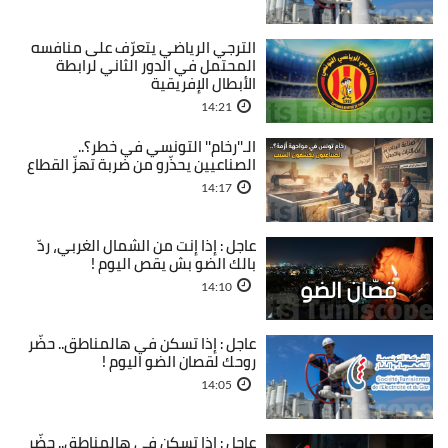
الترجي الرياضي يتعرّف على منافسه
المحتمل في الدور الثاني لرابطة
الأبطال الإفريقية
14:21
الـ''رخام'' التونسي في خطر؟..
الصناعيين يحذّرو من ضربة تهزّ القطاع
14:17
عاجل : إذا إنت من الشمال الغربي، ردّ
بالك الضو بش يقص اليوم !
14:10
عاجل : إذا تسكن في هالمناطق.. حضّر
روحك لقصان الضو اليوم !
14:05
عاجل : إذا تسكن في هالمناطق.. حضّر