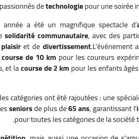
 passionnés de
technologie
pour une soirée in
 année a été un magnifique spectacle d’
de
solidarité communautaire
, avec des parti
e
plaisir
et de
divertissement
.L'événement a
a
course de 10 km
pour les coureurs expéri
, et la
course de 2 km
pour les enfants âgé
les catégories ont été rajoutées : une spécial
les
seniors
de plus de
65 ans
, garantissant l'
pour toutes les catégories de la société 
pétition
, mais aussi une occasion de s'am