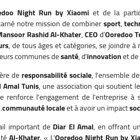
edoo Night Run by Xiaomi
et de la partic
ncarné notre mission de combiner
sport
,
tech
ansoor Rashid Al-Khater
,
CEO
d’
Ooredoo Tu
urs
, de tous âges et catégories, se joindre à
aleurs communes de
santé
, d'
innovation
et de
ière de
responsabilité sociale
, l'ensemble de
l Amal Tunis
, une association qui soutient l
ve renforce l'engagement de l'entreprise à s
.
communauté locale
et à avoir un impact
soc
Diar El Amal
, en offrant 
uté
Al-Khater
. « L'
Ooredoo Night Run by Xi