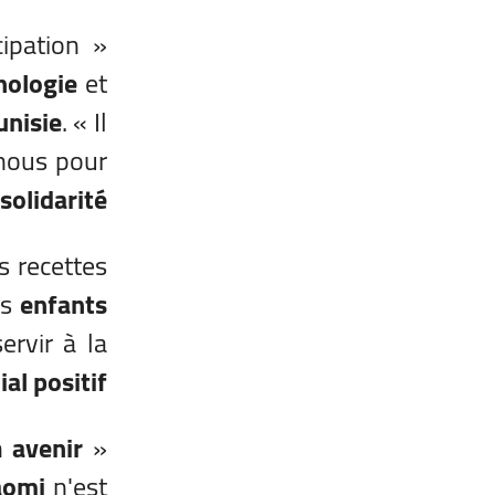
ipation
« Nous sommes ravis du succès de l'
nologie
et
nisie
. « Il
 nous pour
solidarité
s recettes
es
enfants
ervir à la
ial positif
un
avenir
« Nous sommes fiers de contribuer au travail important de
aomi
n'est