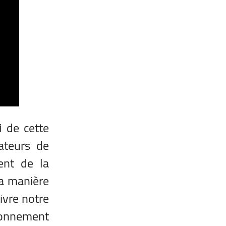
i
de cette
ateurs de
ent de la
la manière
ivre notre
onnement.