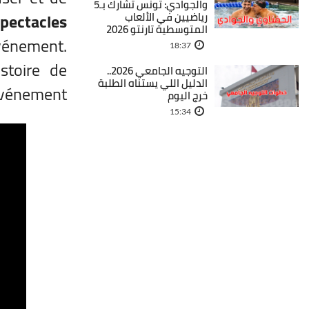
والجوادي: تونس تشارك بـ5
pectacles
رياضيين في الألعاب
المتوسطية تارنتو 2026
vénement.
18:37
stoire de
التوجيه الجامعي 2026..
الدليل اللي يستناه الطلبة
événement.
خرج اليوم
15:34