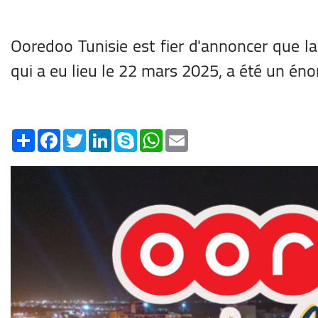
Ooredoo Tunisie est fier d'annoncer que l
qui a eu lieu le 22 mars 2025, a été un éno
Share
Facebook
Twitter
LinkedIn
Skype
WhatsApp
Email