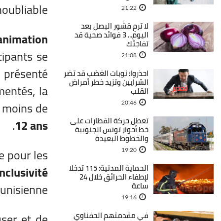
oubliable.
21:22
لا ترمِ قشور البصل بعد
اليوم... 3 فوائد صحية قد
animation
تفاجئك
cipants se
21:08
 présenté
احذروا: نوبات الغضب قد تضر
الشرايين وتزيد خطر أمراض
mentés, la
القلب
s moins de
20:46
تعطل حركة القطارات على
.
12 ans
خط أحواز تونس الجنوبية
والخطوط البعيدة
e pour les
19:20
الحماية المدنية: 115 تدخلا
inclusivité
لإطفاء الحرائق خلال 24
tunisienne.
ساعة
19:16
user et de
في مقدمتهم الحفناوي