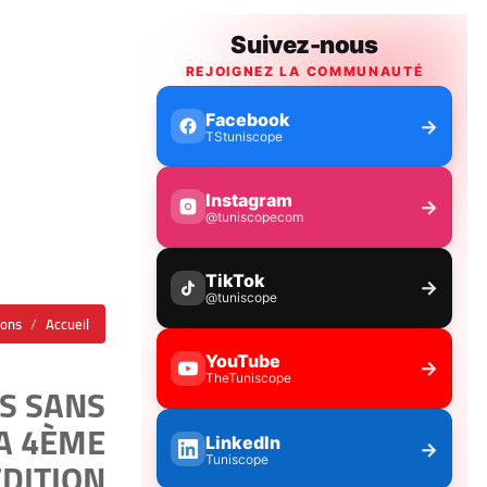
ions
Accueil
ÈS SANS
SA 4ÈME
ÉDITION