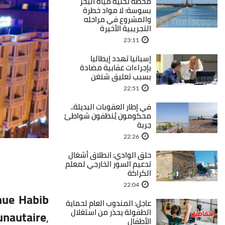
محطة تحلية مياه البحر
بسوسة: لا مواد خطرة
والمشروع في مراحله
التجريبية الأخيرة
23:11
إسبانيا تهدد إيطاليا
بإجراءات عقابية مضادة
بسبب تعليق شنغن
22:51
في إطار العقوبات البديلة..
محكومون يُنظفون شواطئ
جربة
22:26
حلق الوادي: انطلاق أشغال
تدعيم السور الخارجي لمعلم
الكراكة
22:04
nue Habib
عاجل: المندوب العام لحماية
الطفولة يحذر من استغلال
nautaire
,
الأطفال