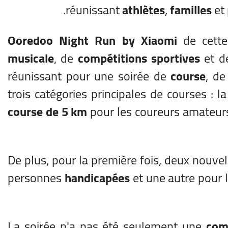
réunissant
athlètes
,
familles
et
Ooredoo Night Run by Xiaomi
de cette
musicale
, de
compétitions sportives
et 
réunissant pour une soirée de
course
, d
trois catégories principales de courses : l
course de 5 km
pour les coureurs amateurs
De plus, pour la première fois, deux nouvel
personnes
handicapées
et une autre pour 
La soirée n'a pas été seulement une
com