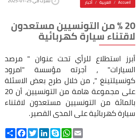
2025-01-25 نشرت في
Accueil
العربية
أخبار
20 % من التونسيين مستعدون
لاقتناء سيارة كهربائية
أبرز استطلاع للرأي تحت عنوان " مرصد
السيارات" ، أجرته مؤسسة "امرود
كونسيلتينغ "، من خلال طرح بعض الاسئلة
على مجموعة هامة من التونسيين، أن 20
بالمائة من التونسيين مستعدون لاقتناء
سيارة كهربائية على المدى القصير
.
Share
Facebook
Twitter
LinkedIn
Skype
WhatsApp
Email