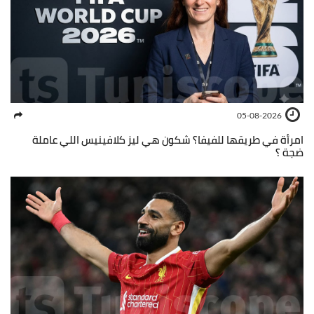
05-08-2026
امرأة في طريقها للفيفا؟ شكون هي ليز كلافينيس اللي عاملة
ضجة ؟