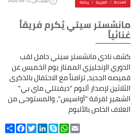
2024-09-12 نشرت في
Accueil
العربية
رياضة
مانشستر سيتي يُكرم فريقاً
غنائياً
كشف نادي مانشستر سيتي حامل لقب
الدوري الإنجليزي الممتاز يوم الخميس عن
قميصه الجديد، تزامناً مع الاحتفال بالذكرى
الثلاثين لإصدار ألبوم "ديفنتلي ماي بي"
الشهير لفرقة "أواسيس"، والمستوحى من
الغلاف الخاص بالألبوم
Share
Facebook
Twitter
LinkedIn
Skype
WhatsApp
Email