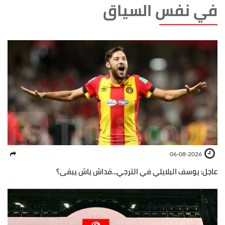
في نفس السياق
06-08-2026
عاجل: يوسف البلايلي في الترجي...قداش ياش يبقى؟