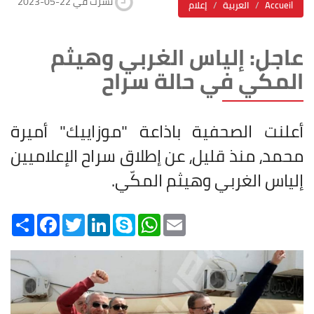
2023-05-22 نشرت في
Accueil
العربية
إعلام
عاجل: إلياس الغربي وهيثم
المكّي في حالة سراح
أعلنت الصحفية باذاعة "موزاييك" أميرة
محمد، منذ قليل، عن إطلاق سراح الإعلاميين
إلياس الغربي وهيثم المكّي.
Share
Facebook
Twitter
LinkedIn
Skype
WhatsApp
Email