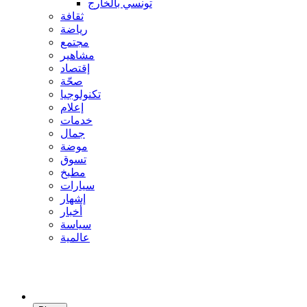
تونسي بالخارج
ثقافة
رياضة
مجتمع
مشاهير
إقتصاد
صحّة
تكنولوجيا
إعلام
خدمات
جمال
موضة
تسوق
مطبخ
سيارات
إشهار
أخبار
سياسة
عالمية