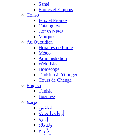
Santé
Etudes et Emplois
Conso
Jeux et Promos
Catalogues
Conso News
Marques
Au Quotidien
Horaires de Prière
Méteo
Administration
Weld Bled
Horoscope
Tunisien à l’étranger
Cours de Change
English
Tunisia
Business
يومية
الطقس
أوقات الصلاة
إدارة
ولد بلاد
الأبراج