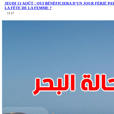
JEUDI 13 AOÛT : QUI BÉNÉFICIERA D’UN JOUR FÉRIÉ PA
LA FÊTE DE LA FEMME ?
11:17