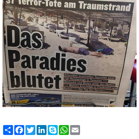
Share
Facebook
Twitter
LinkedIn
Skype
WhatsApp
Email