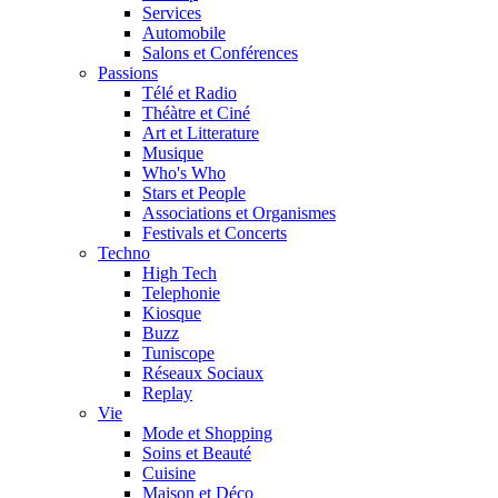
Services
Automobile
Salons et Conférences
Passions
Télé et Radio
Théàtre et Ciné
Art et Litterature
Musique
Who's Who
Stars et People
Associations et Organismes
Festivals et Concerts
Techno
High Tech
Telephonie
Kiosque
Buzz
Tuniscope
Réseaux Sociaux
Replay
Vie
Mode et Shopping
Soins et Beauté
Cuisine
Maison et Déco