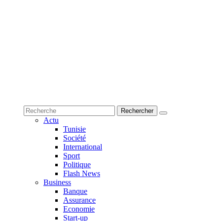
Actu
Tunisie
Société
International
Sport
Politique
Flash News
Business
Banque
Assurance
Economie
Start-up