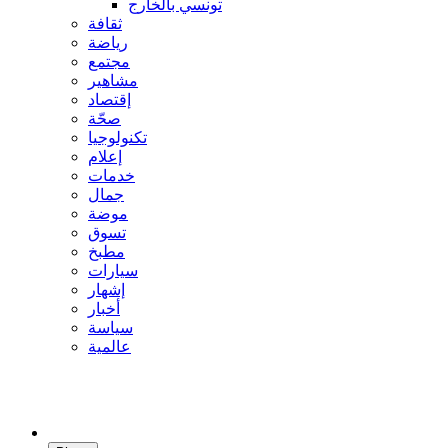
تونسي بالخارج
ثقافة
رياضة
مجتمع
مشاهير
إقتصاد
صحّة
تكنولوجيا
إعلام
خدمات
جمال
موضة
تسوق
مطبخ
سيارات
إشهار
أخبار
سياسة
عالمية