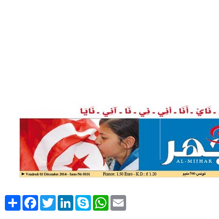
Share
Facebook
Twitter
LinkedIn
Skype
WhatsApp
Email