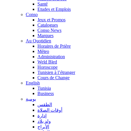
Santé
Etudes et Emplois
Conso
Jeux et Promos
Catalogues
Conso News
Marques
Au Quotidien
Horaires de Prière
Méteo
Administration
Weld Bled
Horoscope
Tunisien à l’étranger
Cours de Change
English
Tunisia
Business
يومية
الطقس
أوقات الصلاة
إدارة
ولد بلاد
الأبراج