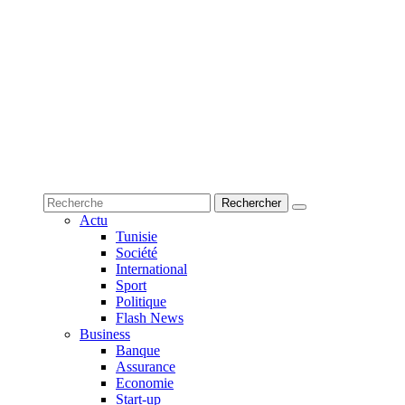
Actu
Tunisie
Société
International
Sport
Politique
Flash News
Business
Banque
Assurance
Economie
Start-up