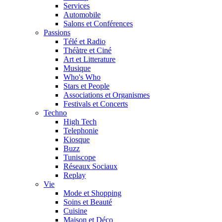
Services
Automobile
Salons et Conférences
Passions
Télé et Radio
Théàtre et Ciné
Art et Litterature
Musique
Who's Who
Stars et People
Associations et Organismes
Festivals et Concerts
Techno
High Tech
Telephonie
Kiosque
Buzz
Tuniscope
Réseaux Sociaux
Replay
Vie
Mode et Shopping
Soins et Beauté
Cuisine
Maison et Déco