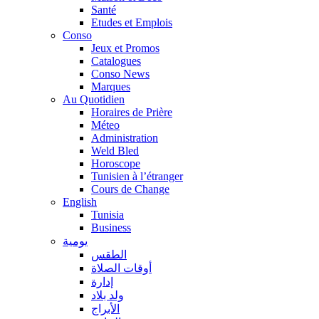
Santé
Etudes et Emplois
Conso
Jeux et Promos
Catalogues
Conso News
Marques
Au Quotidien
Horaires de Prière
Méteo
Administration
Weld Bled
Horoscope
Tunisien à l’étranger
Cours de Change
English
Tunisia
Business
يومية
الطقس
أوقات الصلاة
إدارة
ولد بلاد
الأبراج