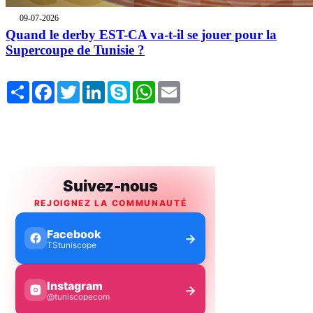
09-07-2026
Quand le derby EST-CA va-t-il se jouer pour la
Supercoupe de Tunisie ?
Share
Facebook
Twitter
LinkedIn
Skype
WhatsApp
Email