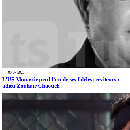
09-07-2026
L’US Monastir perd l’un de ses fidèles serviteurs :
adieu Zouhair Chaouch