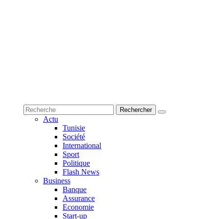
Actu
Tunisie
Société
International
Sport
Politique
Flash News
Business
Banque
Assurance
Economie
Start-up