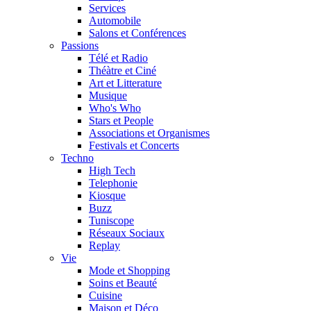
Services
Automobile
Salons et Conférences
Passions
Télé et Radio
Théàtre et Ciné
Art et Litterature
Musique
Who's Who
Stars et People
Associations et Organismes
Festivals et Concerts
Techno
High Tech
Telephonie
Kiosque
Buzz
Tuniscope
Réseaux Sociaux
Replay
Vie
Mode et Shopping
Soins et Beauté
Cuisine
Maison et Déco