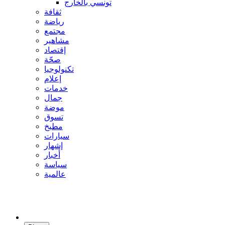
تونسي بالخارج
ثقافة
رياضة
مجتمع
مشاهير
إقتصاد
صحّة
تكنولوجيا
إعلام
خدمات
جمال
موضة
تسوق
مطبخ
سيارات
إشهار
أخبار
سياسة
عالمية