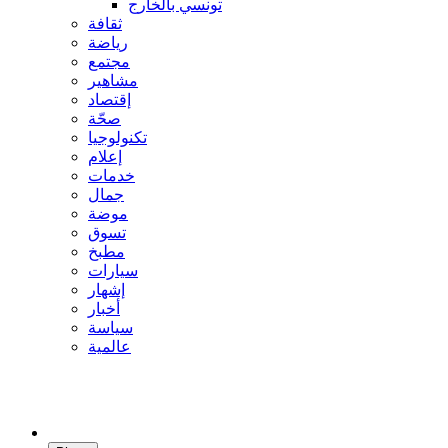
تونسي بالخارج
ثقافة
رياضة
مجتمع
مشاهير
إقتصاد
صحّة
تكنولوجيا
إعلام
خدمات
جمال
موضة
تسوق
مطبخ
سيارات
إشهار
أخبار
سياسة
عالمية