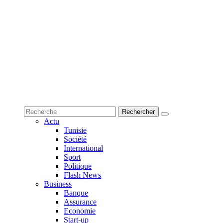
Actu
Tunisie
Société
International
Sport
Politique
Flash News
Business
Banque
Assurance
Economie
Start-up