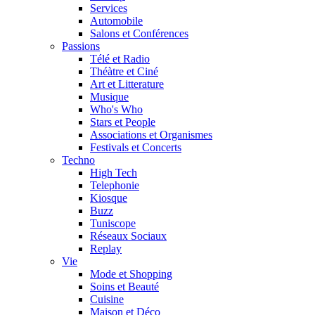
Services
Automobile
Salons et Conférences
Passions
Télé et Radio
Théàtre et Ciné
Art et Litterature
Musique
Who's Who
Stars et People
Associations et Organismes
Festivals et Concerts
Techno
High Tech
Telephonie
Kiosque
Buzz
Tuniscope
Réseaux Sociaux
Replay
Vie
Mode et Shopping
Soins et Beauté
Cuisine
Maison et Déco