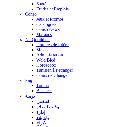
Santé
Etudes et Emplois
Conso
Jeux et Promos
Catalogues
Conso News
Marques
Au Quotidien
Horaires de Prière
Méteo
Administration
Weld Bled
Horoscope
Tunisien à l’étranger
Cours de Change
English
Tunisia
Business
يومية
الطقس
أوقات الصلاة
إدارة
ولد بلاد
الأبراج