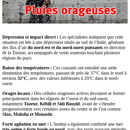
Dépression et impact direct :
Les spécialistes indiquent que cette
situation est liée à une dépression située au sud de l’Italie, générant
des flux d’air
du nord-est et du nord-ouest puissants
en direction
de la Tunisie, accompagnés de vents soutenus touchant plusieurs
régions du pays.
Baisse des températures :
Ces courants ont entraîné une nette
diminution des températures, passant de près de 37°C dans le nord à
environ
32°C
, avec des valeurs inférieures à 29°C dans le nord-
ouest.
Orages locaux :
Des cellules orageuses actives devraient se former
principalement dans les régions de l’ouest et du sud-ouest,
notamment
Tozeur, Kébili et Sidi Bouzid
, avant de s’étendre
progressivement vers certaines zones du centre et de l’est comme
Sfax, Mahdia et Monastir
.
Forte agitation en mer :
L’Institut a également confirmé une mer
très agitée à forte houle au nord
, avec des vents pouvant atteindre