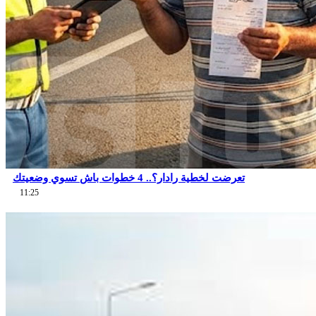
تعرضت لخطية رادار؟.. 4 خطوات باش تسوي وضعيتك
11:25