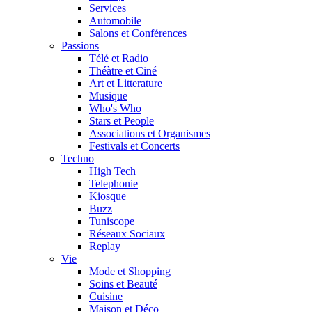
Services
Automobile
Salons et Conférences
Passions
Télé et Radio
Théàtre et Ciné
Art et Litterature
Musique
Who's Who
Stars et People
Associations et Organismes
Festivals et Concerts
Techno
High Tech
Telephonie
Kiosque
Buzz
Tuniscope
Réseaux Sociaux
Replay
Vie
Mode et Shopping
Soins et Beauté
Cuisine
Maison et Déco