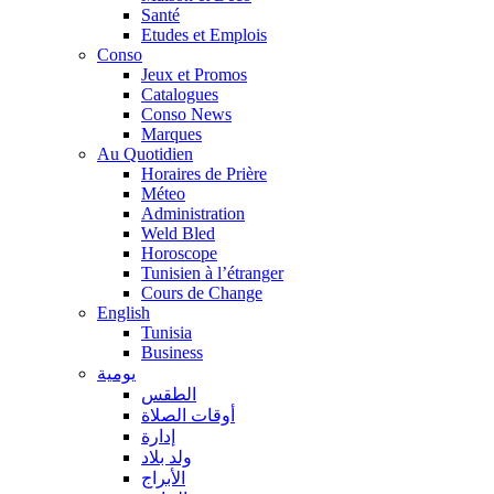
Santé
Etudes et Emplois
Conso
Jeux et Promos
Catalogues
Conso News
Marques
Au Quotidien
Horaires de Prière
Méteo
Administration
Weld Bled
Horoscope
Tunisien à l’étranger
Cours de Change
English
Tunisia
Business
يومية
الطقس
أوقات الصلاة
إدارة
ولد بلاد
الأبراج