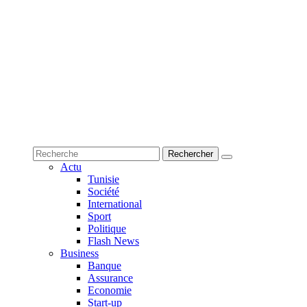
Actu
Tunisie
Société
International
Sport
Politique
Flash News
Business
Banque
Assurance
Economie
Start-up