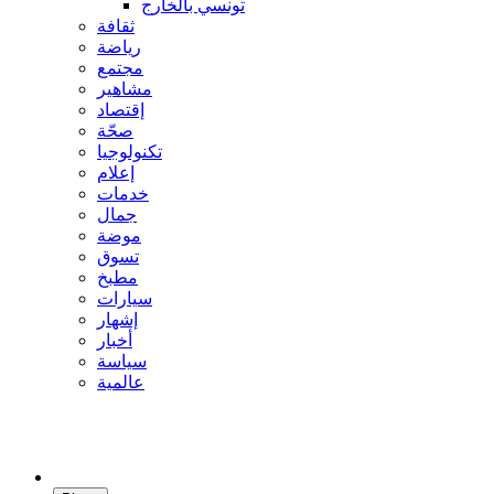
تونسي بالخارج
ثقافة
رياضة
مجتمع
مشاهير
إقتصاد
صحّة
تكنولوجيا
إعلام
خدمات
جمال
موضة
تسوق
مطبخ
سيارات
إشهار
أخبار
سياسة
عالمية