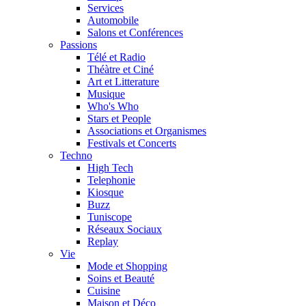
Services
Automobile
Salons et Conférences
Passions
Télé et Radio
Théàtre et Ciné
Art et Litterature
Musique
Who's Who
Stars et People
Associations et Organismes
Festivals et Concerts
Techno
High Tech
Telephonie
Kiosque
Buzz
Tuniscope
Réseaux Sociaux
Replay
Vie
Mode et Shopping
Soins et Beauté
Cuisine
Maison et Déco