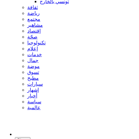
تونسي بالخارج
ثقافة
رياضة
مجتمع
مشاهير
إقتصاد
صحّة
تكنولوجيا
إعلام
خدمات
جمال
موضة
تسوق
مطبخ
سيارات
إشهار
أخبار
سياسة
عالمية