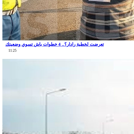
تعرضت لخطية رادار؟.. 4 خطوات باش تسوي وضعيتك
11:25