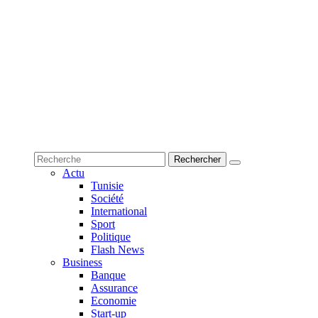
Actu
Tunisie
Société
International
Sport
Politique
Flash News
Business
Banque
Assurance
Economie
Start-up