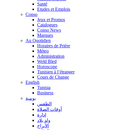
Santé
Etudes et Emplois
Conso
Jeux et Promos
Catalogues
Conso News
Marques
Au Quotidien
Horaires de Prière
Méteo
Administration
Weld Bled
Horoscope
Tunisien à l’étranger
Cours de Change
English
Tunisia
Business
يومية
الطقس
أوقات الصلاة
إدارة
ولد بلاد
الأبراج