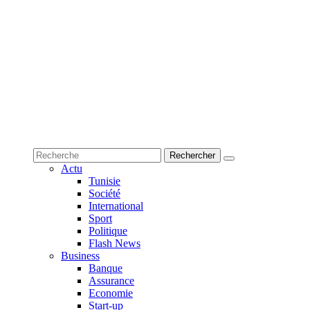
Actu
Tunisie
Société
International
Sport
Politique
Flash News
Business
Banque
Assurance
Economie
Start-up