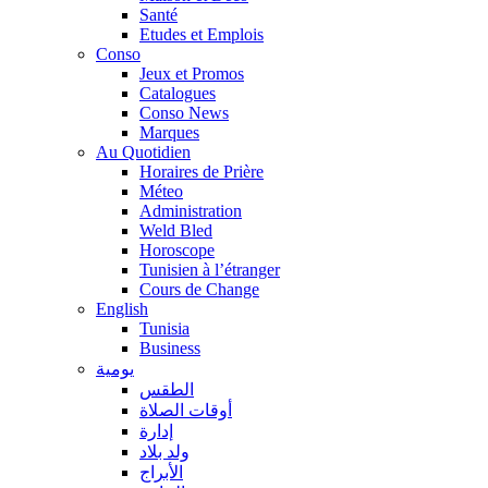
Santé
Etudes et Emplois
Conso
Jeux et Promos
Catalogues
Conso News
Marques
Au Quotidien
Horaires de Prière
Méteo
Administration
Weld Bled
Horoscope
Tunisien à l’étranger
Cours de Change
English
Tunisia
Business
يومية
الطقس
أوقات الصلاة
إدارة
ولد بلاد
الأبراج