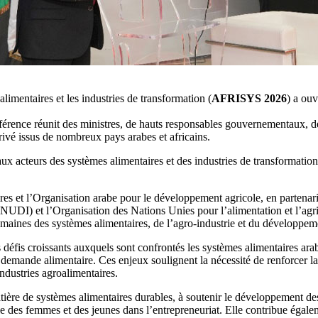
limentaires et les industries de transformation (
AFRISYS 2026
) a ouv
érence réunit des ministres, de hauts responsables gouvernementaux, des
privé issus de nombreux pays arabes et africains.
x acteurs des systèmes alimentaires et des industries de transformatio
es et l’Organisation arabe pour le développement agricole, en partenariat
UDI) et l’Organisation des Nations Unies pour l’alimentation et l’agric
domaines des systèmes alimentaires, de l’agro-industrie et du développ
éfis croissants auxquels sont confrontés les systèmes alimentaires arab
demande alimentaire. Ces enjeux soulignent la nécessité de renforcer la
industries agroalimentaires.
ière de systèmes alimentaires durables, à soutenir le développement des
ôle des femmes et des jeunes dans l’entrepreneuriat. Elle contribue égalem