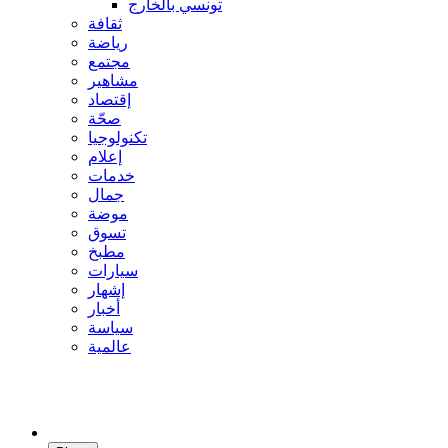
تونسي بالخارج
ثقافة
رياضة
مجتمع
مشاهير
إقتصاد
صحّة
تكنولوجيا
إعلام
خدمات
جمال
موضة
تسوق
مطبخ
سيارات
إشهار
أخبار
سياسة
عالمية