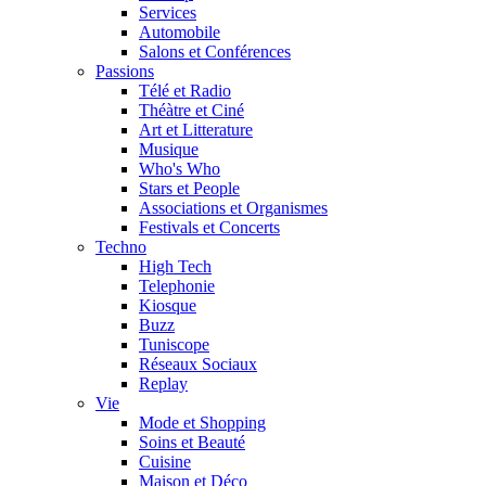
Services
Automobile
Salons et Conférences
Passions
Télé et Radio
Théàtre et Ciné
Art et Litterature
Musique
Who's Who
Stars et People
Associations et Organismes
Festivals et Concerts
Techno
High Tech
Telephonie
Kiosque
Buzz
Tuniscope
Réseaux Sociaux
Replay
Vie
Mode et Shopping
Soins et Beauté
Cuisine
Maison et Déco