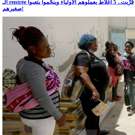
الـ rentrée قرّبت.. 5 أغلاط يعملوهم الأولياء وينجّموا يتعبوا
صغيرهم!