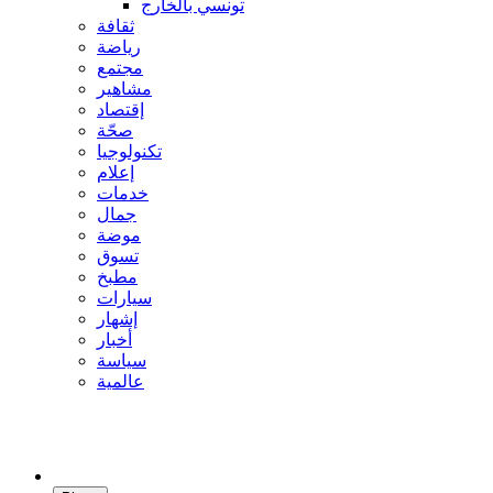
تونسي بالخارج
ثقافة
رياضة
مجتمع
مشاهير
إقتصاد
صحّة
تكنولوجيا
إعلام
خدمات
جمال
موضة
تسوق
مطبخ
سيارات
إشهار
أخبار
سياسة
عالمية