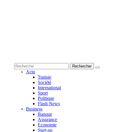
Actu
Tunisie
Société
International
Sport
Politique
Flash News
Business
Banque
Assurance
Economie
Start-up