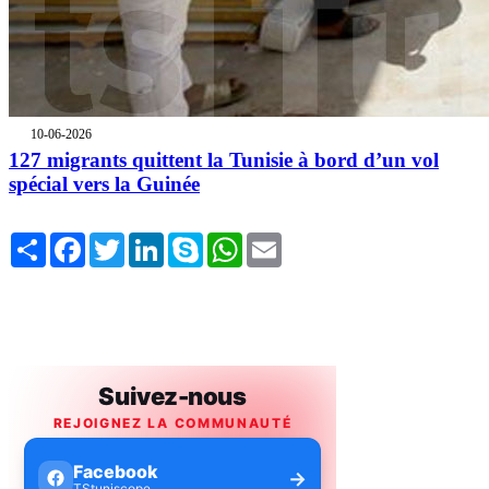
10-06-2026
127 migrants quittent la Tunisie à bord d’un vol
spécial vers la Guinée
Share
Facebook
Twitter
LinkedIn
Skype
WhatsApp
Email