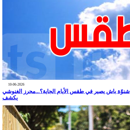
10-06-2026
شنوّة باش يصير في طقس الأيام الجاية؟...محرز الغنوشي
يكشف