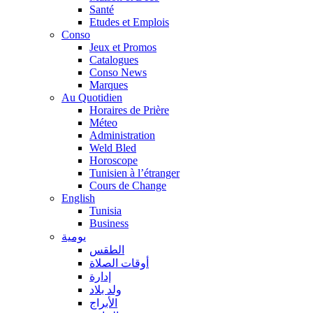
Santé
Etudes et Emplois
Conso
Jeux et Promos
Catalogues
Conso News
Marques
Au Quotidien
Horaires de Prière
Méteo
Administration
Weld Bled
Horoscope
Tunisien à l’étranger
Cours de Change
English
Tunisia
Business
يومية
الطقس
أوقات الصلاة
إدارة
ولد بلاد
الأبراج