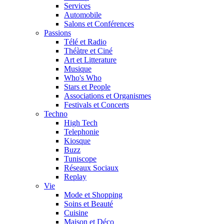
Services
Automobile
Salons et Conférences
Passions
Télé et Radio
Théàtre et Ciné
Art et Litterature
Musique
Who's Who
Stars et People
Associations et Organismes
Festivals et Concerts
Techno
High Tech
Telephonie
Kiosque
Buzz
Tuniscope
Réseaux Sociaux
Replay
Vie
Mode et Shopping
Soins et Beauté
Cuisine
Maison et Déco