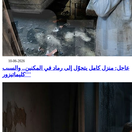
10-06-2026
عاجل: منزل كامل يتحوّل إلى رماد في المكنين.. والسبب
''كليماتيزور''