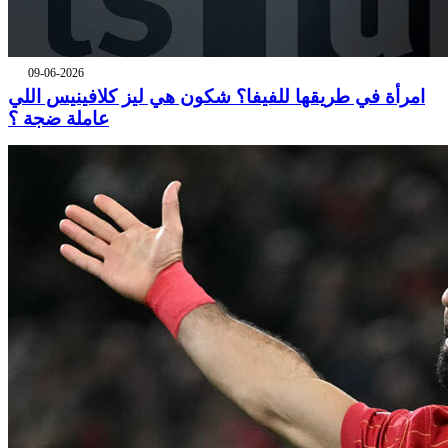
09-06-2026
امرأة في طريقها للفيفا؟ شكون هي ليز كلافينيس اللي
عاملة ضجة ؟