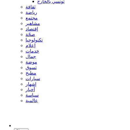
تونسي بالخارج
ثقافة
رياضة
مجتمع
مشاهير
إقتصاد
صحّة
تكنولوجيا
إعلام
خدمات
جمال
موضة
تسوق
مطبخ
سيارات
إشهار
أخبار
سياسة
عالمية