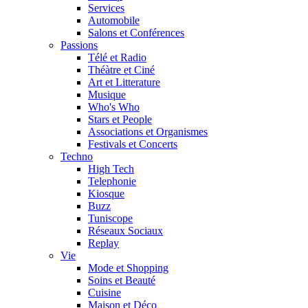
Services
Automobile
Salons et Conférences
Passions
Télé et Radio
Théàtre et Ciné
Art et Litterature
Musique
Who's Who
Stars et People
Associations et Organismes
Festivals et Concerts
Techno
High Tech
Telephonie
Kiosque
Buzz
Tuniscope
Réseaux Sociaux
Replay
Vie
Mode et Shopping
Soins et Beauté
Cuisine
Maison et Déco