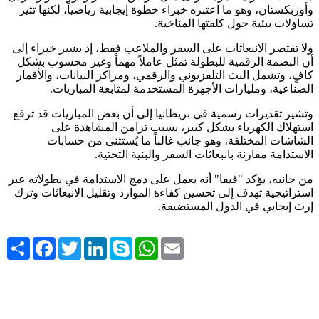
وأوزبكستان، وهو ما اعتبره خبراء خطوة إيجابية رياضياً، لكنها تثير
تساؤلات بيئية حول كلفتها المناخية
.
ولا تقتصر الانبعاثات على السفر والملاعب فقط، إذ يشير خبراء إلى
أن البصمة الرقمية للبطولة تمثل عاملاً مهماً وغير محسوب بشكل
كافٍ، وتشمل البث التلفزيوني والرقمي، ومراكز البيانات، والأقمار
الصناعية، ومليارات الأجهزة المستخدمة لمتابعة المباريات
.
وتشير تقديرات رسمية في بريطانيا إلى أن بعض المباريات قد ترفع
استهلاك الكهرباء بشكل كبير، بسبب تزامن المشاهدة على
الشاشات المختلفة، وهو جانب غالباً ما يُستثنى من حسابات
الاستدامة مقارنة بانبعاثات السفر والبنية التحتية
.
من جانبه، يؤكد "فيفا" أنه يعمل على دمج الاستدامة في بطولاته عبر
استراتيجية تهدف إلى تحسين كفاءة الموارد وتقليل الانبعاثات وترك
إرث إيجابي في الدول المستضيفة
.
Share
Facebook
Twitter
LinkedIn
Skype
WhatsApp
Email