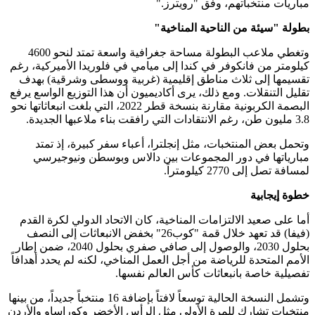
مباريات منتخباتهم، وفق "رويترز
".
بطولة "سيئة من الناحية المناخية
"
وتغطي ملاعب البطولة مساحة جغرافية واسعة تمتد لنحو 4600
كيلومتر من فانكوفر في كندا إلى ميامي في فلوريدا الأميركية، رغم
تقسيمها إلى ثلاث مناطق إقليمية (غربية ووسطى وشرقية) بهدف
تقليل التنقلات. ومع ذلك، يرى أكاديميون أن هذا التوزيع الواسع يرفع
البصمة الكربونية مقارنة بنسخة قطر 2022، التي بلغت انبعاثاتها نحو
3.8 مليون طن، رغم الانتقادات التي رافقت بناء ملاعبها الجديدة
.
وتحمل بعض المنتخبات، مثل إنجلترا، أعباء سفر كبيرة، إذ تمتد
مبارياتها في دور المجموعات بين دالاس وبوسطن ونيوجيرسي
لمسافة تصل إلى 2770 كيلومتراً
.
خطوة إيجابية
أما على صعيد الالتزامات المناخية، كان الاتحاد الدولي لكرة القدم
(فيفا) قد تعهد خلال قمة "كوب26" بخفض الانبعاثات إلى النصف
بحلول 2030، والوصول إلى صافي صفري بحلول 2040، ضمن إطار
الأمم المتحدة للرياضة من أجل العمل المناخي، لكنه لم يحدد أهدافاً
تفصيلية خاصة بانبعاثات كأس العالم نفسها
.
وتشمل النسخة الحالية توسعاً لافتاً بإضافة 16 منتخباً جديداً، من بينها
منتخبات تشارك للمرة الأولى مثل الرأس الأخضر وكوراساو والأردن