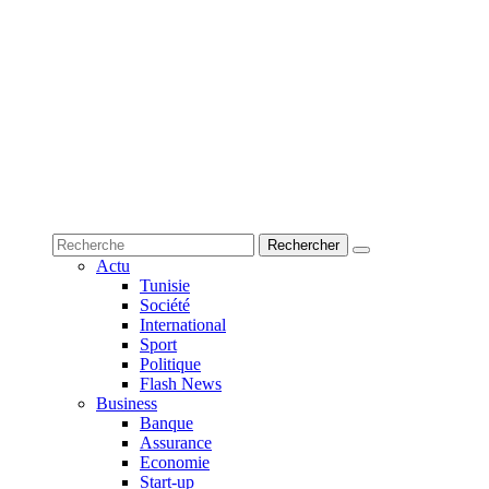
Actu
Tunisie
Société
International
Sport
Politique
Flash News
Business
Banque
Assurance
Economie
Start-up