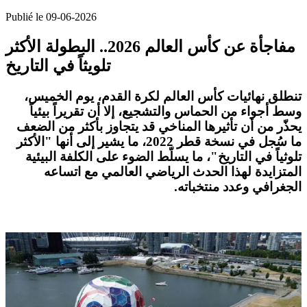
Publié le 09-06-2026
مفاجأة عن كأس العالم 2026.. البطولة الأكثر
تلويثاً في التاريخ
تنطلق نهائيات كأس العالم لكرة القدم، يوم الخميس،
وسط أجواء من الحماس والتشجيع، إلا أن تقريراً بيئياً
يحذّر من أن تأثيرها المناخي قد يتجاوز بأكثر من الضعف
ما سُجل في نسخة قطر 2022، ما يشير إلى أنها "الأكثر
تلوثياً في التاريخ"، ما يسلّط الضوء على الكلفة البيئية
المتزايدة لهذا الحدث الرياضي العالمي مع اتساعه
الجغرافي وعدد منتخباته
.