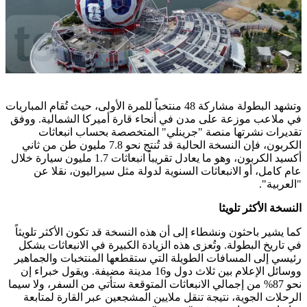
وتشهد البطولة مشاركة 48 منتخباً للمرة الأولى، حيث تُقام المباريات
في ملاعب موزعة على مدن في أنحاء قارة أميركا الشمالية. ووفق
تقديرات نشرتها منصة "جرينلي" المتخصصة بحساب انبعاثات
الكربون، فإن النسخة الحالية قد تُنتج نحو 7.8 مليون طن من ثاني
أكسيد الكربون، وهو ما يعادل تقريباً انبعاثات 1.7 مليون سيارة خلال
عام كامل، أو الانبعاثات السنوية لدولة مثل سيراليون، نقلا عن
"العربية".
النسخة الأكثر تلويثا
كما يشير باحثون ونشطاء إلى أن هذه النسخة قد تكون الأكثر تلويثاً
في تاريخ البطولة. وتُعزى هذه الزيادة الكبيرة في الانبعاثات بشكل
رئيسي إلى المسافات الطويلة التي ستقطعها المنتخبات والجماهير
ووسائل الإعلام بين ثلاث دول و16 مدينة مضيفة. ويقول خبراء إن
نحو 87% من إجمالي الانبعاثات المتوقعة ستأتي من السفر، ولا سيما
الرحلات الجوية، نتيجة تنقل ملايين المشجعين عبر القارة لمتابعة