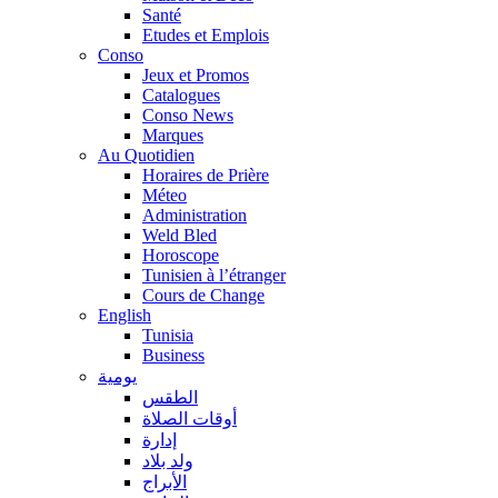
Santé
Etudes et Emplois
Conso
Jeux et Promos
Catalogues
Conso News
Marques
Au Quotidien
Horaires de Prière
Méteo
Administration
Weld Bled
Horoscope
Tunisien à l’étranger
Cours de Change
English
Tunisia
Business
يومية
الطقس
أوقات الصلاة
إدارة
ولد بلاد
الأبراج