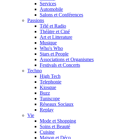
Services
Automobile
Salons et Conférences
Passions
Télé et Radio
Théàtre et Ciné
Art et Litterature
Musique
Who's Who
Stars et People
Associations et Organismes
Festivals et Concerts
Techno
High Tech
Telephonie
Kiosque
Buzz
Tuniscope
Réseaux Sociaux
Replay
Vie
Mode et Shopping
Soins et Beauté
Cuisine
Maison et Déco