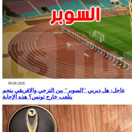
09-06-2026
عاجل: هل ديربي ''السوبر'' بين الترجي والافريقي ينجم
يتلعب خارج تونس؟ هذه الإجابة