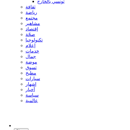
تونسي بالخارج
ثقافة
رياضة
مجتمع
مشاهير
إقتصاد
صحّة
تكنولوجيا
إعلام
خدمات
جمال
موضة
تسوق
مطبخ
سيارات
إشهار
أخبار
سياسة
عالمية