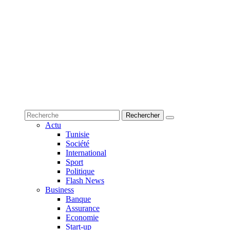
Actu
Tunisie
Société
International
Sport
Politique
Flash News
Business
Banque
Assurance
Economie
Start-up