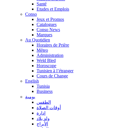
Santé
Etudes et Emplois
Conso
Jeux et Promos
Catalogues
Conso News
Marques
Au Quotidien
Horaires de Prière
Méteo
Administration
Weld Bled
Horoscope
Tunisien à l’étranger
Cours de Change
English
Tunisia
Business
يومية
الطقس
أوقات الصلاة
إدارة
ولد بلاد
الأبراج