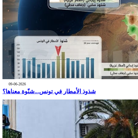
09-06-2026
شذوذ الأمطار في تونس...شنّوة معناها؟