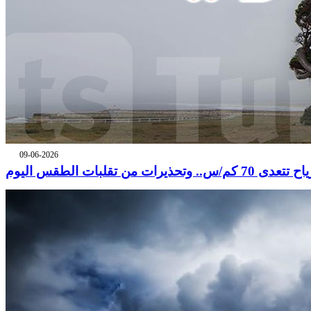
09-06-2026
 تتعدى 70 كم/س.. وتحذيرات من تقلبات الطقس اليوم