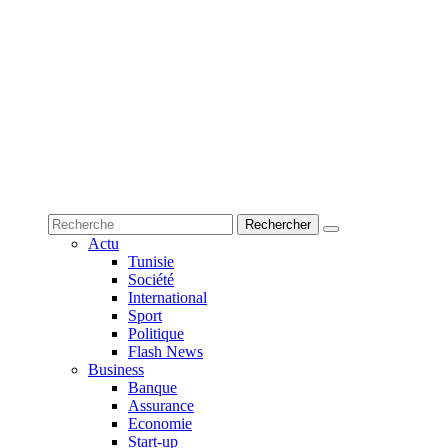
Actu
Tunisie
Société
International
Sport
Politique
Flash News
Business
Banque
Assurance
Economie
Start-up