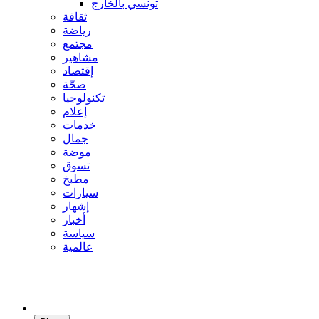
تونسي بالخارج
ثقافة
رياضة
مجتمع
مشاهير
إقتصاد
صحّة
تكنولوجيا
إعلام
خدمات
جمال
موضة
تسوق
مطبخ
سيارات
إشهار
أخبار
سياسة
عالمية