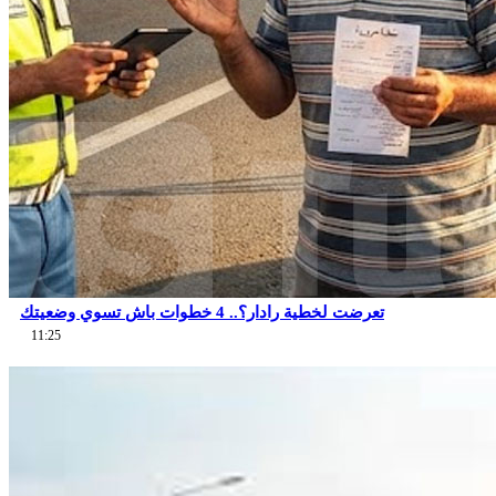
تعرضت لخطية رادار؟.. 4 خطوات باش تسوي وضعيتك
11:25