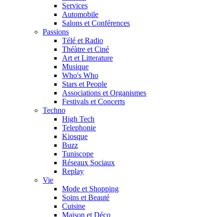
Services
Automobile
Salons et Conférences
Passions
Télé et Radio
Théàtre et Ciné
Art et Litterature
Musique
Who's Who
Stars et People
Associations et Organismes
Festivals et Concerts
Techno
High Tech
Telephonie
Kiosque
Buzz
Tuniscope
Réseaux Sociaux
Replay
Vie
Mode et Shopping
Soins et Beauté
Cuisine
Maison et Déco