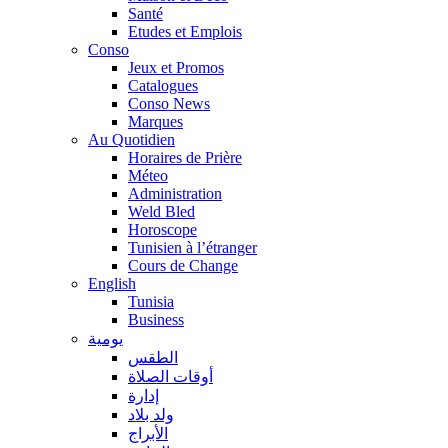
Santé
Etudes et Emplois
Conso
Jeux et Promos
Catalogues
Conso News
Marques
Au Quotidien
Horaires de Prière
Méteo
Administration
Weld Bled
Horoscope
Tunisien à l’étranger
Cours de Change
English
Tunisia
Business
يومية
الطقس
أوقات الصلاة
إدارة
ولد بلاد
الأبراج