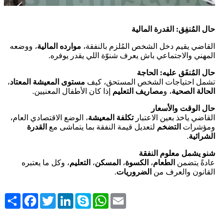
حال المُنفِق: القدرة المالية
القاضي يقيم دخل الشخص المُلزم بالنفقة،
موارده المالية
، ووضعه
المهني والاجتماعي باش يعرف شنوّة اللي يقدر يوفره.
حال المُنفَق عليه: الحاجة
،
مستوى المعيشة المعتاد
تشمل احتياجات الشخص المستحق، كيف
الحالة الصحية
، و
مصاريف التعليم
إذا كان الأطفال المعنيين.
حال الوقت والأسعار
القاضي ياخذ بعين الاعتبار
تكلفة المعيشة
، الوضع الاقتصادي العام،
ومؤشرات
التضخم
لتعديل قيمة النفقة بما يتماشى مع
القدرة
.
الشرائية
شنو يشمل معلوم النفقة
، وكل ما يعتبره
التعليم
،
المسكن
،
الكسوة
،
الطعام
عادةً يتضمن
.
الضروريات
القانون والعرف من
Share
Facebook
Twitter
LinkedIn
Skype
WhatsApp
Email