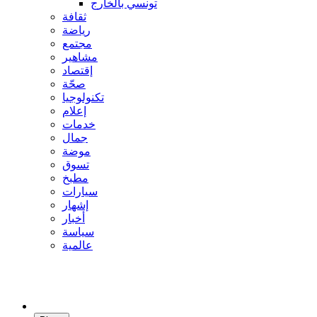
تونسي بالخارج
ثقافة
رياضة
مجتمع
مشاهير
إقتصاد
صحّة
تكنولوجيا
إعلام
خدمات
جمال
موضة
تسوق
مطبخ
سيارات
إشهار
أخبار
سياسة
عالمية