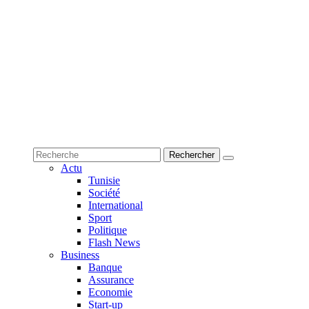
Actu
Tunisie
Société
International
Sport
Politique
Flash News
Business
Banque
Assurance
Economie
Start-up