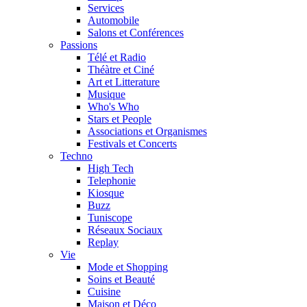
Services
Automobile
Salons et Conférences
Passions
Télé et Radio
Théàtre et Ciné
Art et Litterature
Musique
Who's Who
Stars et People
Associations et Organismes
Festivals et Concerts
Techno
High Tech
Telephonie
Kiosque
Buzz
Tuniscope
Réseaux Sociaux
Replay
Vie
Mode et Shopping
Soins et Beauté
Cuisine
Maison et Déco