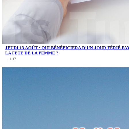
JEUDI 13 AOÛT : QUI BÉNÉFICIERA D’UN JOUR FÉRIÉ PA
LA FÊTE DE LA FEMME ?
11:17