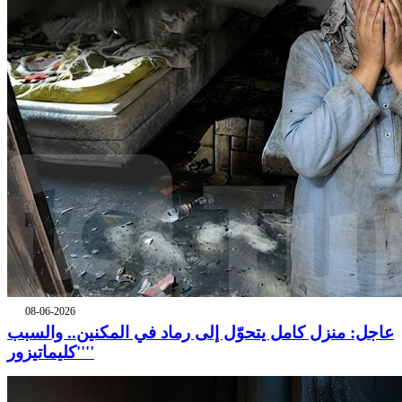
08-06-2026
عاجل: منزل كامل يتحوّل إلى رماد في المكنين.. والسبب
''كليماتيزور''