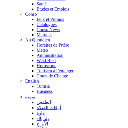
Santé
Etudes et Emplois
Conso
Jeux et Promos
Catalogues
Conso News
Marques
Au Quotidien
Horaires de Prière
Méteo
Administration
Weld Bled
Horoscope
Tunisien à l’étranger
Cours de Change
English
Tunisia
Business
يومية
الطقس
أوقات الصلاة
إدارة
ولد بلاد
الأبراج