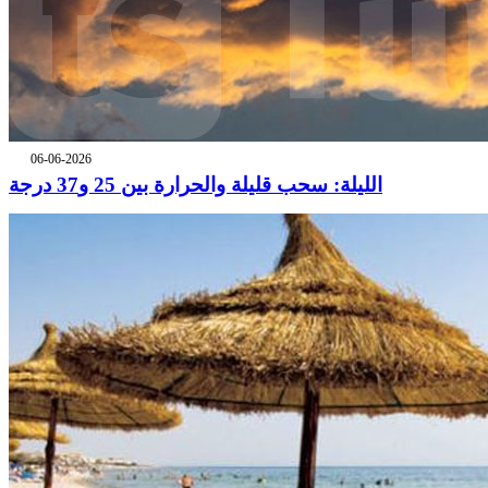
06-06-2026
الليلة: سحب قليلة والحرارة بين 25 و37 درجة