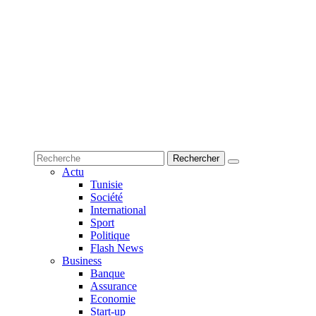
Actu
Tunisie
Société
International
Sport
Politique
Flash News
Business
Banque
Assurance
Economie
Start-up