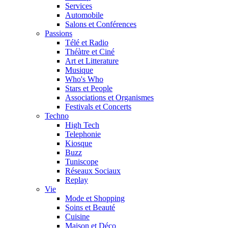
Services
Automobile
Salons et Conférences
Passions
Télé et Radio
Théàtre et Ciné
Art et Litterature
Musique
Who's Who
Stars et People
Associations et Organismes
Festivals et Concerts
Techno
High Tech
Telephonie
Kiosque
Buzz
Tuniscope
Réseaux Sociaux
Replay
Vie
Mode et Shopping
Soins et Beauté
Cuisine
Maison et Déco