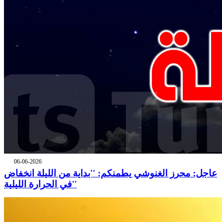
06-06-2026
عاجل: محرز الغنوشي يطمنكم: ''بداية من الليلة انخفاض
في الحرارة الليلية''