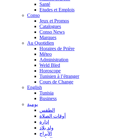
Santé
Etudes et Emplois
Conso
Jeux et Promos
Catalogues
Conso News
Marques
Au Quotidien
Horaires de Prière
Méteo
Administration
Weld Bled
Horoscope
Tunisien à l’étranger
Cours de Change
English
Tunisia
Business
يومية
الطقس
أوقات الصلاة
إدارة
ولد بلاد
الأبراج