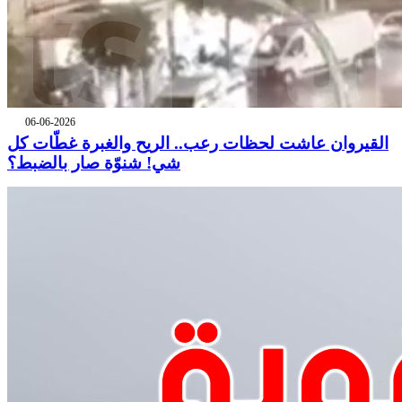
06-06-2026
القيروان عاشت لحظات رعب.. الريح والغبرة غطّات كل
شي! شنوّة صار بالضبط؟