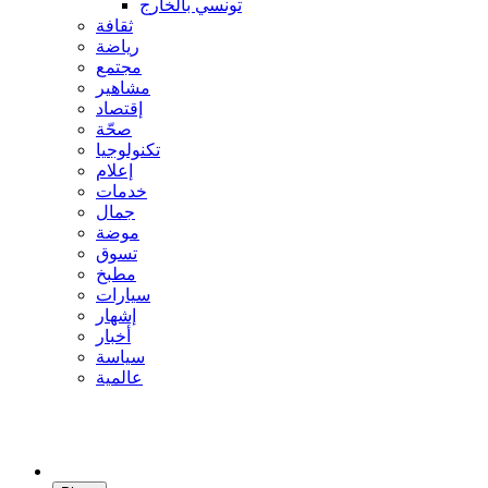
تونسي بالخارج
ثقافة
رياضة
مجتمع
مشاهير
إقتصاد
صحّة
تكنولوجيا
إعلام
خدمات
جمال
موضة
تسوق
مطبخ
سيارات
إشهار
أخبار
سياسة
عالمية