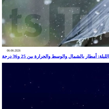
06-06-2026
الليلة: أمطار بالشمال والوسط والحرارة بين 25 و36 درجة