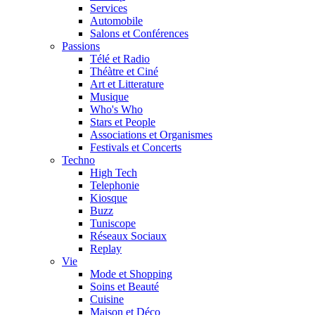
Services
Automobile
Salons et Conférences
Passions
Télé et Radio
Théàtre et Ciné
Art et Litterature
Musique
Who's Who
Stars et People
Associations et Organismes
Festivals et Concerts
Techno
High Tech
Telephonie
Kiosque
Buzz
Tuniscope
Réseaux Sociaux
Replay
Vie
Mode et Shopping
Soins et Beauté
Cuisine
Maison et Déco