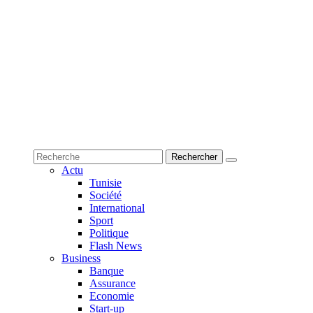
Actu
Tunisie
Société
International
Sport
Politique
Flash News
Business
Banque
Assurance
Economie
Start-up