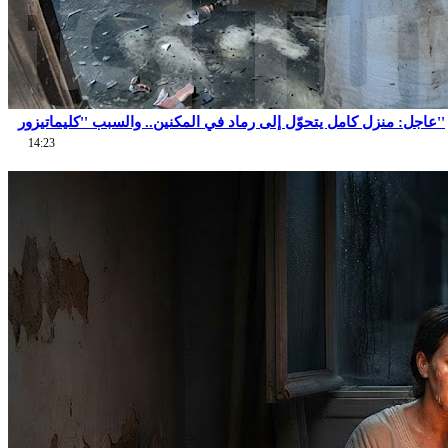
عاجل: منزل كامل يتحوّل إلى رماد في المكنين.. والسبب ''كليماتيزور''
14:23