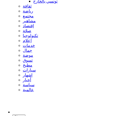
تونسي بالخارج
ثقافة
رياضة
مجتمع
مشاهير
إقتصاد
صحّة
تكنولوجيا
إعلام
خدمات
جمال
موضة
تسوق
مطبخ
سيارات
إشهار
أخبار
سياسة
عالمية