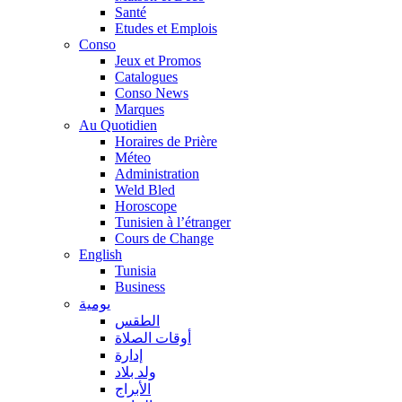
Santé
Etudes et Emplois
Conso
Jeux et Promos
Catalogues
Conso News
Marques
Au Quotidien
Horaires de Prière
Méteo
Administration
Weld Bled
Horoscope
Tunisien à l’étranger
Cours de Change
English
Tunisia
Business
يومية
الطقس
أوقات الصلاة
إدارة
ولد بلاد
الأبراج