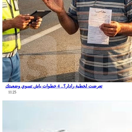
تعرضت لخطية رادار؟.. 4 خطوات باش تسوي وضعيتك
11:25