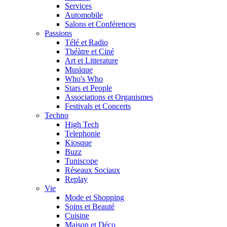
Services
Automobile
Salons et Conférences
Passions
Télé et Radio
Théàtre et Ciné
Art et Litterature
Musique
Who's Who
Stars et People
Associations et Organismes
Festivals et Concerts
Techno
High Tech
Telephonie
Kiosque
Buzz
Tuniscope
Réseaux Sociaux
Replay
Vie
Mode et Shopping
Soins et Beauté
Cuisine
Maison et Déco