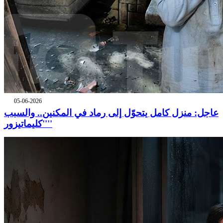
05-06-2026
عاجل: منزل كامل يتحوّل إلى رماد في المكنين.. والسبب
''كليماتيزور''