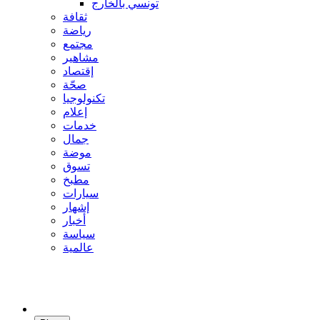
تونسي بالخارج
ثقافة
رياضة
مجتمع
مشاهير
إقتصاد
صحّة
تكنولوجيا
إعلام
خدمات
جمال
موضة
تسوق
مطبخ
سيارات
إشهار
أخبار
سياسة
عالمية