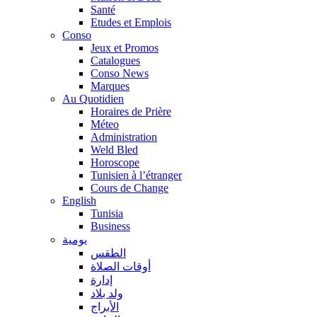
Santé
Etudes et Emplois
Conso
Jeux et Promos
Catalogues
Conso News
Marques
Au Quotidien
Horaires de Prière
Méteo
Administration
Weld Bled
Horoscope
Tunisien à l’étranger
Cours de Change
English
Tunisia
Business
يومية
الطقس
أوقات الصلاة
إدارة
ولد بلاد
الأبراج