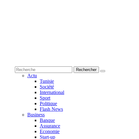
Actu
Tunisie
Société
International
Sport
Politique
Flash News
Business
Banque
Assurance
Economie
Start-up