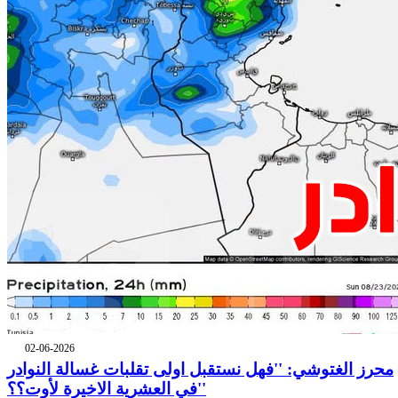
02-06-2026
محرز الغتوشي: ''فهل نستقبل اولى تقلبات غسالة النوادر
في العشرية الاخيرة لأوت؟؟''