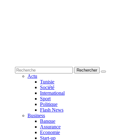
Actu
Tunisie
Société
International
Sport
Politique
Flash News
Business
Banque
Assurance
Economie
Start-up