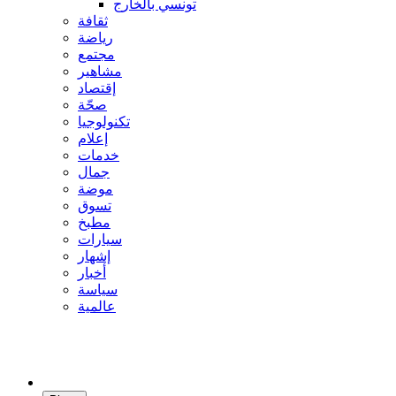
تونسي بالخارج
ثقافة
رياضة
مجتمع
مشاهير
إقتصاد
صحّة
تكنولوجيا
إعلام
خدمات
جمال
موضة
تسوق
مطبخ
سيارات
إشهار
أخبار
سياسة
عالمية