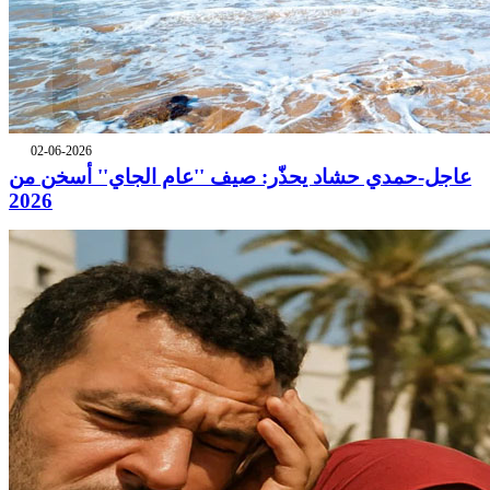
02-06-2026
عاجل-حمدي حشاد يحذّر: صيف ''عام الجاي'' أسخن من
2026