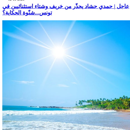
عاجل | حمدي حشاد يحذّر من خريف وشتاء استثنائيين في
تونس...شنّوة الحكاية؟