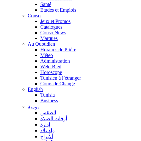
Santé
Etudes et Emplois
Conso
Jeux et Promos
Catalogues
Conso News
Marques
Au Quotidien
Horaires de Prière
Méteo
Administration
Weld Bled
Horoscope
Tunisien à l’étranger
Cours de Change
English
Tunisia
Business
يومية
الطقس
أوقات الصلاة
إدارة
ولد بلاد
الأبراج