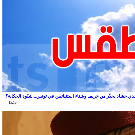
دي حشاد يحذّر من خريف وشتاء استثنائيين في تونس...شنّوة الحكاية؟
15:18