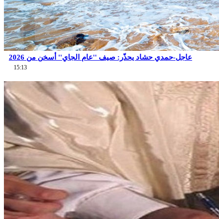
عاجل-حمدي حشاد يحذّر: صيف ''عام الجاي'' أسخن من 2026
15:13