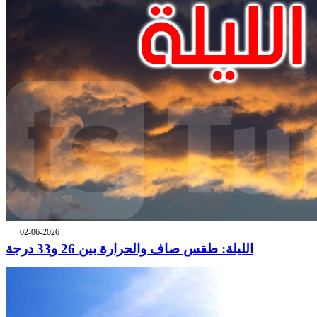
02-06-2026
الليلة: طقس صاف والحرارة بين 26 و33 درجة