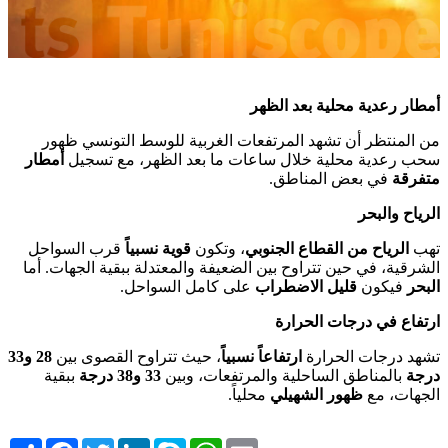
أمطار رعدية محلية بعد الظهر
من المنتظر أن تشهد المرتفعات الغربية للوسط التونسي ظهور
سحب رعدية محلية خلال ساعات ما بعد الظهر، مع تسجيل
أمطار
متفرقة
في بعض المناطق.
الرياح والبحر
تهب
الرياح من القطاع الجنوبي
، وتكون
قوية نسبياً
قرب السواحل
الشرقية، في حين تتراوح بين الضعيفة والمعتدلة ببقية الجهات. أما
البحر
فيكون
قليل الاضطراب
على كامل السواحل.
ارتفاع في درجات الحرارة
تشهد درجات الحرارة
ارتفاعاً نسبياً
، حيث تتراوح القصوى بين
28 و33
درجة
بالمناطق الساحلية والمرتفعات، وبين
33 و38 درجة
ببقية
الجهات، مع
ظهور الشهيلي
محلياً.
Share
Facebook
Twitter
LinkedIn
Skype
WhatsApp
Email