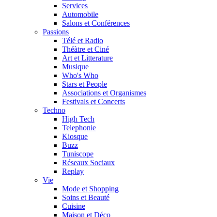
Services
Automobile
Salons et Conférences
Passions
Télé et Radio
Théàtre et Ciné
Art et Litterature
Musique
Who's Who
Stars et People
Associations et Organismes
Festivals et Concerts
Techno
High Tech
Telephonie
Kiosque
Buzz
Tuniscope
Réseaux Sociaux
Replay
Vie
Mode et Shopping
Soins et Beauté
Cuisine
Maison et Déco