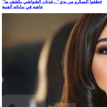
''خطفوا الميكرو من يدي''...عدنان الشواشي يكشف ما
عاشه في بداياته الفنية