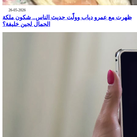
26-05-2026
ظهرت مع عمرو دياب وولّت حديث الناس.. شكون ملكة
الجمال لجين خليفة؟