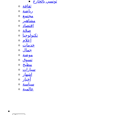
تونسي بالخارج
ثقافة
رياضة
مجتمع
مشاهير
إقتصاد
صحّة
تكنولوجيا
إعلام
خدمات
جمال
موضة
تسوق
مطبخ
سيارات
إشهار
أخبار
سياسة
عالمية