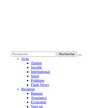
Actu
Tunisie
Société
International
Sport
Politique
Flash News
Business
Banque
Assurance
Economie
Start-up