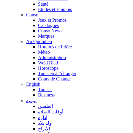
Santé
Etudes et Emplois
Conso
Jeux et Promos
Catalogues
Conso News
Marques
Au Quotidien
Horaires de Prière
Méteo
Administration
Weld Bled
Horoscope
Tunisien à l’étranger
Cours de Change
English
Tunisia
Business
يومية
الطقس
أوقات الصلاة
إدارة
ولد بلاد
الأبراج