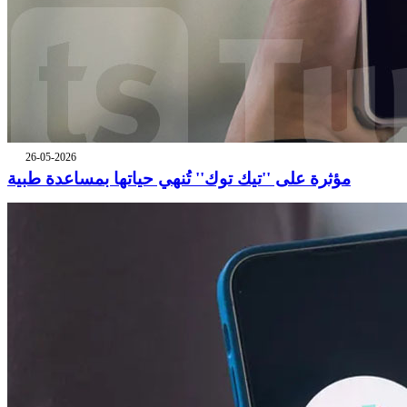
26-05-2026
مؤثرة على ''تيك توك'' تُنهي حياتها بمساعدة طبية