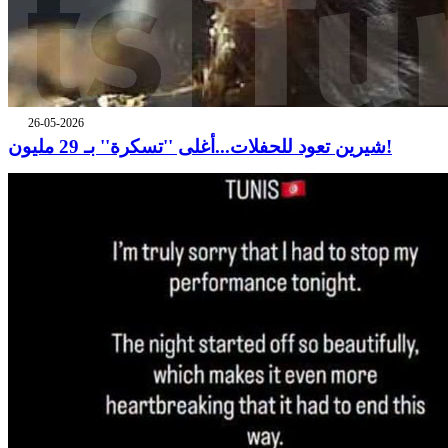
26-05-2026
شيرين تعود للحفلات...أغلى ''تسكرة'' بـ 29 مليون!