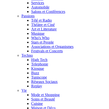
Services
Automobile
Salons et Conférences
Passions
Télé et Radio
Théàtre et Ciné
Art et Litterature
Musique
Who's Who
Stars et People
Associations et Organismes
Festivals et Concerts
Techno
High Tech
Telephonie
Kiosque
Buzz
Tuniscope
Réseaux Sociaux
Replay
Vie
Mode et Shopping
Soins et Beauté
Cuisine
Maison et Déco