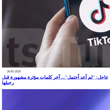
26-05-2026
عاجل: ''لم أعد أحتمل''... آخر كلمات مؤثرة مشهورة قبل
رحيلها