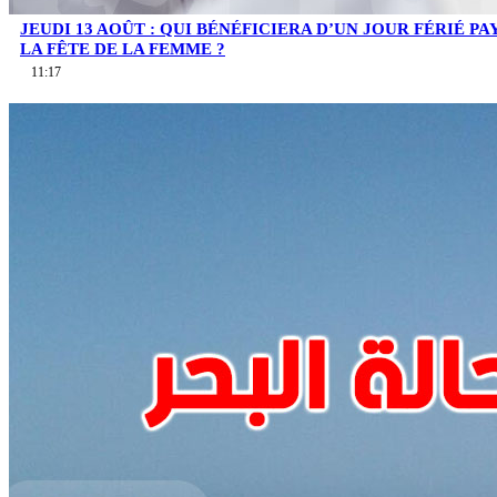
JEUDI 13 AOÛT : QUI BÉNÉFICIERA D’UN JOUR FÉRIÉ PA
LA FÊTE DE LA FEMME ?
11:17