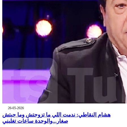
26-05-2026
هشام النقاطي: ندمت اللي ما تزوجتش وما جبتش
صغار...والوحدة ساعات تغلبني