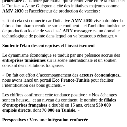
prioritaire
dans notre partenariat qui se renouvelle entre la France et
la Tunisie. » Anne Guéguen a cité des initiatives majeures comme
AMV 2030
et l'accélérateur de production de vaccins :
« Tout cela est connecté car l'initiative
AMV 2030
vise à doubler la
fabrication pharmaceutique sur le continent... et l'ambition tunisienne
de production locale de vaccins à
ARN messager
est un domaine
technologique de pointe dans lequel on va beaucoup échanger. »
Soutenir l'élan des entreprises et l'investissement
Le dynamisme économique se traduit par une présence accrue des
entreprises tunisiennes
sur la scène internationale et un soutien
constant des institutions françaises.
« On fait cet effort d’accompagnement des
acteurs économiques
...
nous avons lancé un portail
Éco France-Tunisie
pour faciliter
l’identification des bons guichets. »
Les chiffres confirment cette tendance positive : « Nos échanges
sont en hausse... et au niveau du continent, le nombre de
filiales
d’entreprises françaises
a doublé en 15 ans, créant
530 000
emplois directs
, dont
70 000 en Tunisie
. »
Perspectives : Vers une intégration renforcée