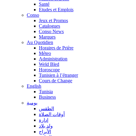
Santé
Etudes et Emplois
Conso
Jeux et Promos
Catalogues
Conso News
Marques
Au Quotidien
Horaires de Prière
Méteo
Administration
Weld Bled
Horoscope
Tunisien à l’étranger
Cours de Change
English
Tunisia
Business
يومية
الطقس
أوقات الصلاة
إدارة
ولد بلاد
الأبراج