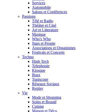
Services
Automobile
Salons et Conférences
Passions
Télé et Radio
Théàtre et Ciné
Art et Litterature
Musique
Who's Who
Stars et People
Associations et Organismes
Festivals et Concerts
Techno
High Tech
Telephonie
Kiosque
Buzz
Tuniscope
Réseaux Sociaux
Replay
Vie
Mode et Shopping
Soins et Beauté
Cuisine
Maison et Déco