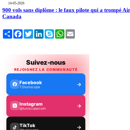
14-05-2026
900 vols sans diplôme : le faux pilote qui a trompé Ai
Canada
Share
Facebook
Twitter
LinkedIn
Skype
WhatsApp
Email