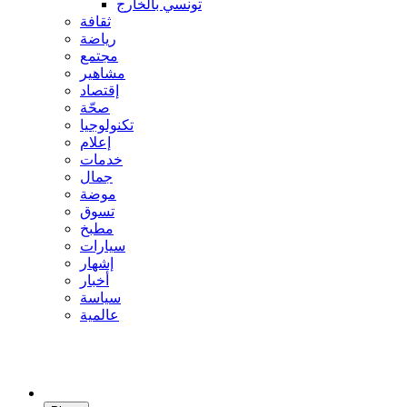
تونسي بالخارج
ثقافة
رياضة
مجتمع
مشاهير
إقتصاد
صحّة
تكنولوجيا
إعلام
خدمات
جمال
موضة
تسوق
مطبخ
سيارات
إشهار
أخبار
سياسة
عالمية