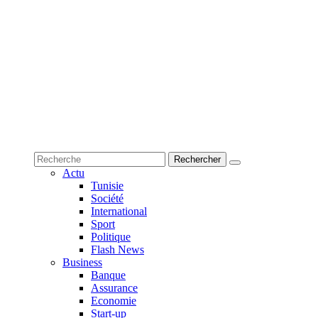
Actu
Tunisie
Société
International
Sport
Politique
Flash News
Business
Banque
Assurance
Economie
Start-up