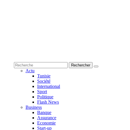
Actu
Tunisie
Société
International
Sport
Politique
Flash News
Business
Banque
Assurance
Economie
Start-up