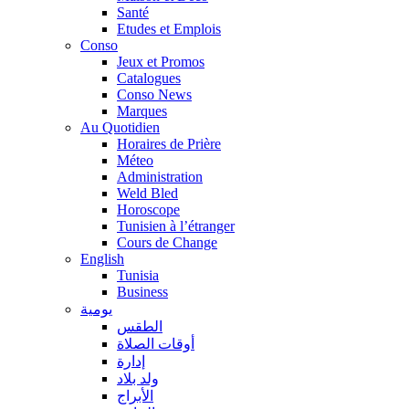
Santé
Etudes et Emplois
Conso
Jeux et Promos
Catalogues
Conso News
Marques
Au Quotidien
Horaires de Prière
Méteo
Administration
Weld Bled
Horoscope
Tunisien à l’étranger
Cours de Change
English
Tunisia
Business
يومية
الطقس
أوقات الصلاة
إدارة
ولد بلاد
الأبراج