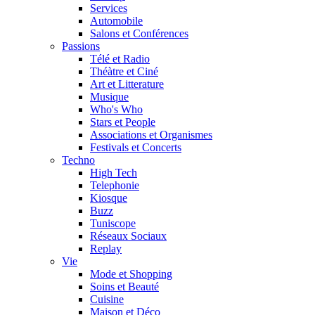
Services
Automobile
Salons et Conférences
Passions
Télé et Radio
Théàtre et Ciné
Art et Litterature
Musique
Who's Who
Stars et People
Associations et Organismes
Festivals et Concerts
Techno
High Tech
Telephonie
Kiosque
Buzz
Tuniscope
Réseaux Sociaux
Replay
Vie
Mode et Shopping
Soins et Beauté
Cuisine
Maison et Déco