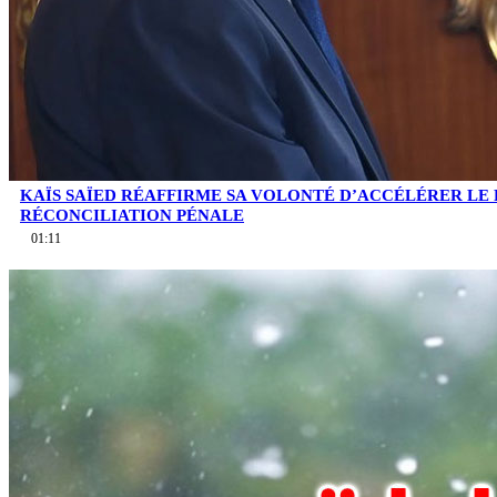
KAÏS SAÏED RÉAFFIRME SA VOLONTÉ D’ACCÉLÉRER LE
RÉCONCILIATION PÉNALE
01:11