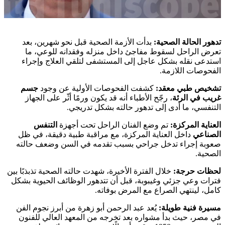
تدهور الحالة الصحية:
بدأت الأزمة الصحية قبل نحو شهرين، بعد
تعرض الراحل لسقوط مفاجئ داخل منزله وفقدانه للوعي، ما
استدعى نقله بشكل عاجل إلى المستشفى لتلقي العلاج وإجراء
الفحوصات اللازمة.
تشخيص طبي معقد:
كشفت الفحوصات الأولية عن وجود
جسم
غريب في الرئة
، رجّح الأطباء أنه قد يكون ورمًا أثّر على الجهاز
التنفسي، ما أدى إلى تدهور حالته بشكل تدريجي.
العناية المركزة:
تم وضع الفنان الراحل تحت أجهزة
التنفس
الصناعي
داخل العناية المركزة، مع مراقبة طبية دقيقة، في ظل
صعوبة إجراء تدخل جراحي بسبب تقدمه في السن وضعف حالته
الصحية.
لحظات حرجة:
خلال الفترة الأخيرة، شهدت حالته الصحية تذبذبًا بين
فترات وعي جزئي وغيبوبة، قبل أن تتدهور الوظائف الحيوية بشكل
كامل، لينتهي الصراع مع المرض بوفاته.
مسيرة فنية طويلة:
يُعد عبد الرحمن أبو زهرة من أبرز نجوم الفن
في مصر، حيث بدأ مشواره بعد تخرجه من المعهد العالي للفنون