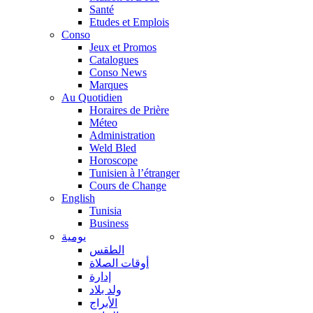
Santé
Etudes et Emplois
Conso
Jeux et Promos
Catalogues
Conso News
Marques
Au Quotidien
Horaires de Prière
Méteo
Administration
Weld Bled
Horoscope
Tunisien à l’étranger
Cours de Change
English
Tunisia
Business
يومية
الطقس
أوقات الصلاة
إدارة
ولد بلاد
الأبراج