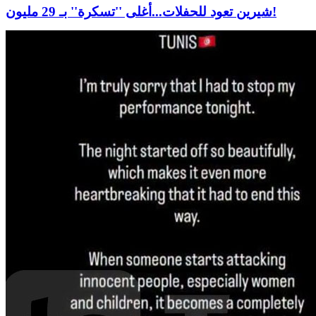
شيرين تعود للحفلات...أغلى ''تسكرة'' بـ 29 مليون!