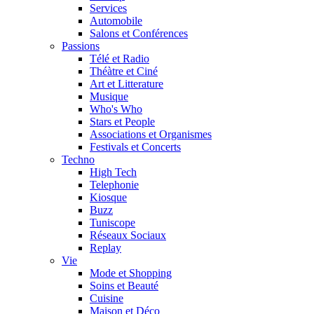
Services
Automobile
Salons et Conférences
Passions
Télé et Radio
Théàtre et Ciné
Art et Litterature
Musique
Who's Who
Stars et People
Associations et Organismes
Festivals et Concerts
Techno
High Tech
Telephonie
Kiosque
Buzz
Tuniscope
Réseaux Sociaux
Replay
Vie
Mode et Shopping
Soins et Beauté
Cuisine
Maison et Déco