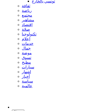
تونسي بالخارج
ثقافة
رياضة
مجتمع
مشاهير
إقتصاد
صحّة
تكنولوجيا
إعلام
خدمات
جمال
موضة
تسوق
مطبخ
سيارات
إشهار
أخبار
سياسة
عالمية