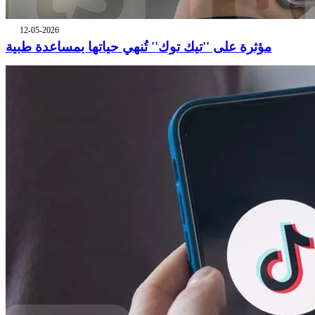
12-05-2026
مؤثرة على ''تيك توك'' تُنهي حياتها بمساعدة طبية