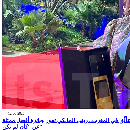
12-05-2026
تألّق في المغرب.. زينب المالكي تفوز بجائزة أفضل ممثلة
عن ''كأن لم تكن''