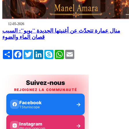
12-05-2026
منال عمارة تتحدّث عن أغنيتها الجديدة ''يويو'': السبب
قصان الماء والضوء
Share
Facebook
Twitter
LinkedIn
Skype
WhatsApp
Email