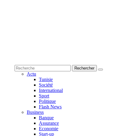
Actu
Tunisie
Société
International
Sport
Politique
Flash News
Business
Banque
Assurance
Economie
Start-up