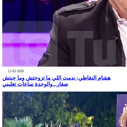
12-05-2026
هشام النقاطي: ندمت اللي ما تزوجتش وما جبتش
صغار...والوحدة ساعات تغلبني