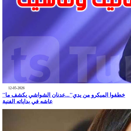
12-05-2026
''خطفوا الميكرو من يدي''...عدنان الشواشي يكشف ما
عاشه في بداياته الفنية