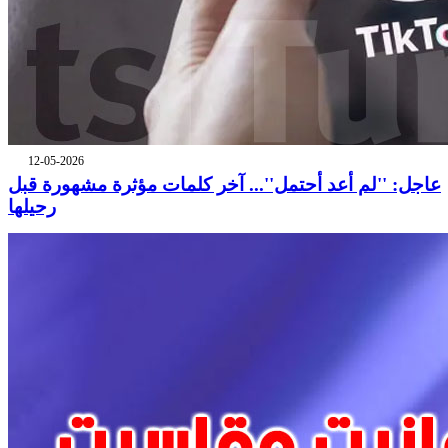
12-05-2026
عاجل: ''لم أعد أحتمل''... آخر كلمات مؤثرة مشهورة قبل
رحيلها