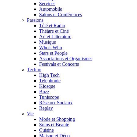
Services
Automobile
Salons et Conférences
Passions
Télé et Radio
Théàtre et Ciné
Art et Litterature
Musique
Who's Who
Stars et People
Associations et Organismes
Festivals et Concerts
Techno
High Tech
Telephonie
Kiosque
Buzz
Tuniscope
Réseaux Sociaux
Replay
Vie
Mode et Shopping
Soins et Beauté
Cuisine
Maison et Déco