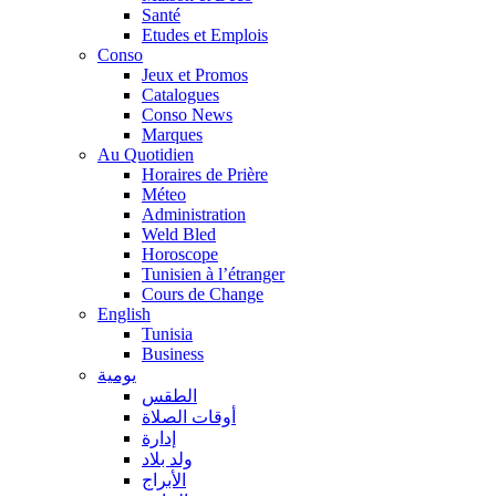
Santé
Etudes et Emplois
Conso
Jeux et Promos
Catalogues
Conso News
Marques
Au Quotidien
Horaires de Prière
Méteo
Administration
Weld Bled
Horoscope
Tunisien à l’étranger
Cours de Change
English
Tunisia
Business
يومية
الطقس
أوقات الصلاة
إدارة
ولد بلاد
الأبراج