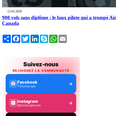
12-05-2026
900 vols sans diplôme : le faux pilote qui a trompé Ai
Canada
Share
Facebook
Twitter
LinkedIn
Skype
WhatsApp
Email