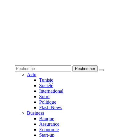
Actu
Tunisie
Société
International
Sport
Politique
Flash News
Business
Banque
Assurance
Economie
Start-up