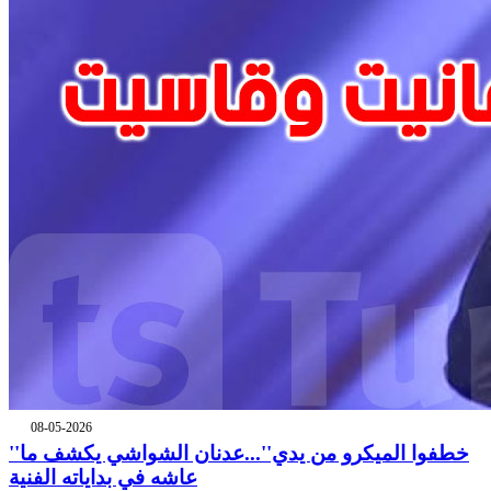
08-05-2026
''خطفوا الميكرو من يدي''...عدنان الشواشي يكشف ما
عاشه في بداياته الفنية