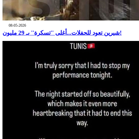
08-05-2026
شيرين تعود للحفلات...أغلى ''تسكرة'' بـ 29 مليون!