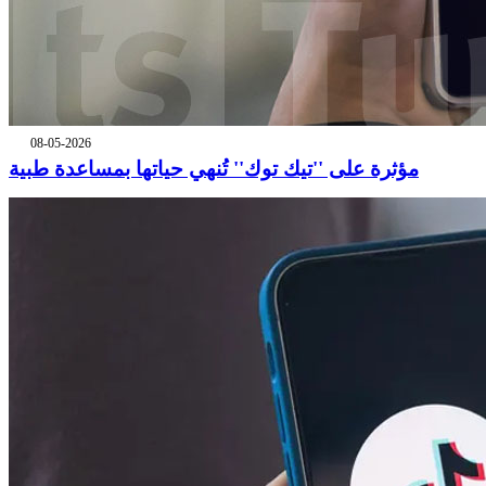
08-05-2026
مؤثرة على ''تيك توك'' تُنهي حياتها بمساعدة طبية