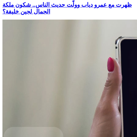
ظهرت مع عمرو دياب وولّت حديث الناس.. شكون ملكة
الجمال لجين خليفة؟