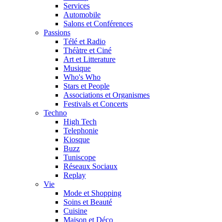
Services
Automobile
Salons et Conférences
Passions
Télé et Radio
Théàtre et Ciné
Art et Litterature
Musique
Who's Who
Stars et People
Associations et Organismes
Festivals et Concerts
Techno
High Tech
Telephonie
Kiosque
Buzz
Tuniscope
Réseaux Sociaux
Replay
Vie
Mode et Shopping
Soins et Beauté
Cuisine
Maison et Déco