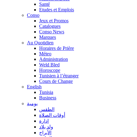
Santé
Etudes et Emplois
Conso
Jeux et Promos
Catalogues
Conso News
Marques
Au Quotidien
Horaires de Prière
Méteo
Administration
Weld Bled
Horoscope
Tunisien à l’étranger
Cours de Change
English
Tunisia
Business
يومية
الطقس
أوقات الصلاة
إدارة
ولد بلاد
الأبراج