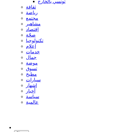
تونسي بالخارج
ثقافة
رياضة
مجتمع
مشاهير
إقتصاد
صحّة
تكنولوجيا
إعلام
خدمات
جمال
موضة
تسوق
مطبخ
سيارات
إشهار
أخبار
سياسة
عالمية