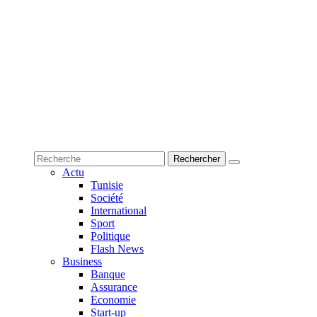
Actu
Tunisie
Société
International
Sport
Politique
Flash News
Business
Banque
Assurance
Economie
Start-up