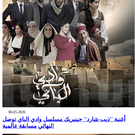
08-05-2026
أغنية ''ذيب شارد'' جينيريك مسلسل وادي الباي توصل
لنهائي مسابقة عالمية!