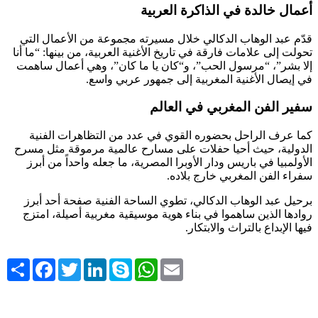
أعمال خالدة في الذاكرة العربية
قدّم عبد الوهاب الدكالي خلال مسيرته مجموعة من الأعمال التي
تحولت إلى علامات فارقة في تاريخ الأغنية العربية، من بينها: “ما أنا
إلا بشر”، “مرسول الحب”، و“كان يا ما كان”، وهي أعمال ساهمت
في إيصال الأغنية المغربية إلى جمهور عربي واسع.
سفير الفن المغربي في العالم
كما عرف الراحل بحضوره القوي في عدد من التظاهرات الفنية
الدولية، حيث أحيا حفلات على مسارح عالمية مرموقة مثل مسرح
الأولمبيا في باريس ودار الأوبرا المصرية، ما جعله واحداً من أبرز
سفراء الفن المغربي خارج بلاده.
برحيل عبد الوهاب الدكالي، تطوي الساحة الفنية صفحة أحد أبرز
روادها الذين ساهموا في بناء هوية موسيقية مغربية أصيلة، امتزج
فيها الإبداع بالتراث والابتكار.
Share
Facebook
Twitter
LinkedIn
Skype
WhatsApp
Email