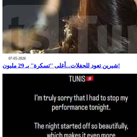
07-05-2026
شيرين تعود للحفلات...أغلى ''تسكرة'' بـ 29 مليون!