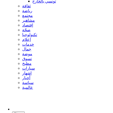
تونسي بالخارج
ثقافة
رياضة
مجتمع
مشاهير
إقتصاد
صحّة
تكنولوجيا
إعلام
خدمات
جمال
موضة
تسوق
مطبخ
سيارات
إشهار
أخبار
سياسة
عالمية