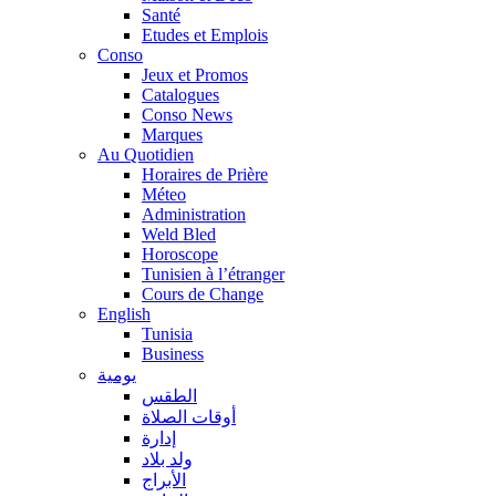
Santé
Etudes et Emplois
Conso
Jeux et Promos
Catalogues
Conso News
Marques
Au Quotidien
Horaires de Prière
Méteo
Administration
Weld Bled
Horoscope
Tunisien à l’étranger
Cours de Change
English
Tunisia
Business
يومية
الطقس
أوقات الصلاة
إدارة
ولد بلاد
الأبراج