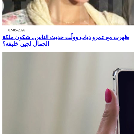
07-05-2026
ظهرت مع عمرو دياب وولّت حديث الناس.. شكون ملكة
الجمال لجين خليفة؟