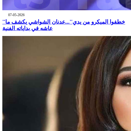
07-05-2026
''خطفوا الميكرو من يدي''...عدنان الشواشي يكشف ما
عاشه في بداياته الفنية