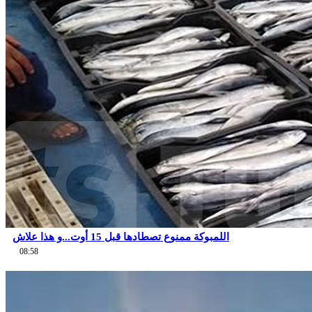
اللمبوكة ممنوع تصطادها قبل 15 أوت...و هذا علاش
08:58