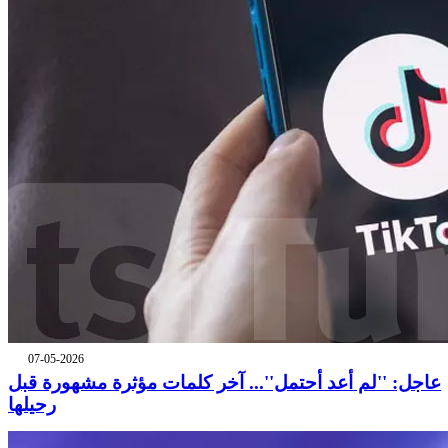
07-05-2026
عاجل: ''لم أعد أحتمل''... آخر كلمات مؤثرة مشهورة قبل
رحيلها