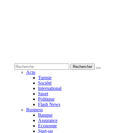
Actu
Tunisie
Société
International
Sport
Politique
Flash News
Business
Banque
Assurance
Economie
Start-up