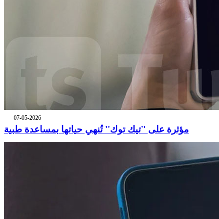
07-05-2026
مؤثرة على ''تيك توك'' تُنهي حياتها بمساعدة طبية