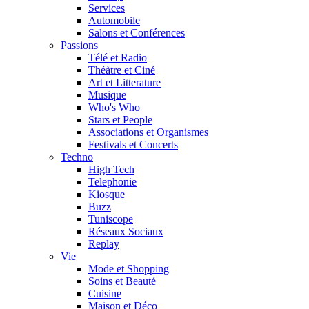
Services
Automobile
Salons et Conférences
Passions
Télé et Radio
Théàtre et Ciné
Art et Litterature
Musique
Who's Who
Stars et People
Associations et Organismes
Festivals et Concerts
Techno
High Tech
Telephonie
Kiosque
Buzz
Tuniscope
Réseaux Sociaux
Replay
Vie
Mode et Shopping
Soins et Beauté
Cuisine
Maison et Déco