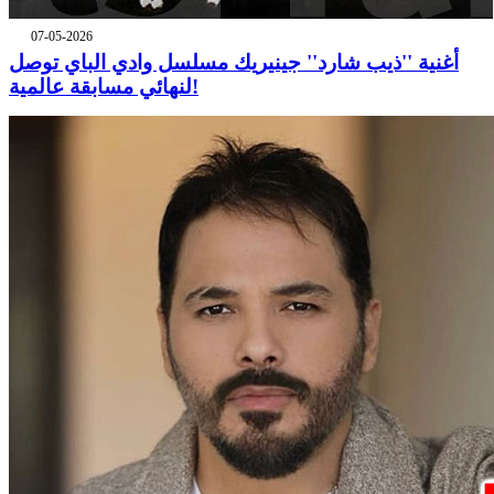
07-05-2026
أغنية ''ذيب شارد'' جينيريك مسلسل وادي الباي توصل
لنهائي مسابقة عالمية!