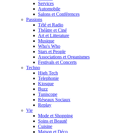
Services
Automobile
Salons et Conférences
Passions
Télé et Radio
Théàtre et Ciné
Art et Litterature
Musique
Who's Who
Stars et People
Associations et Organismes
Festivals et Concerts
Techno
High Tech
Telephonie
Kiosque
Buzz
Tuniscope
Réseaux Sociaux
Replay
Vie
Mode et Shopping
Soins et Beauté
Cuisine
Maison et Déco