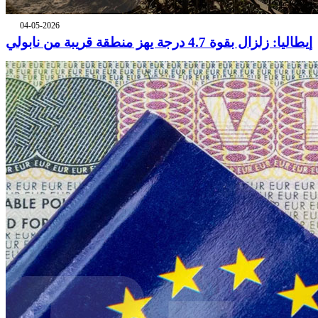
04-05-2026
إيطاليا: زلزال بقوة 4.7 درجة يهز منطقة قريبة من نابولي