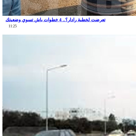
تعرضت لخطية رادار؟.. 4 خطوات باش تسوي وضعيتك
11:25