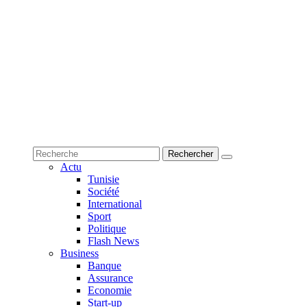
Actu
Tunisie
Société
International
Sport
Politique
Flash News
Business
Banque
Assurance
Economie
Start-up