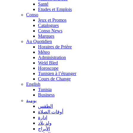
Santé
Etudes et Emplois
Conso
Jeux et Promos
Catalogues
Conso News
Marques
Au Quotidien
Horaires de Prière
Méteo
Administration
Weld Bled
Horoscope
Tunisien à l’étranger
Cours de Change
English
Tunisia
Business
يومية
الطقس
أوقات الصلاة
إدارة
ولد بلاد
الأبراج