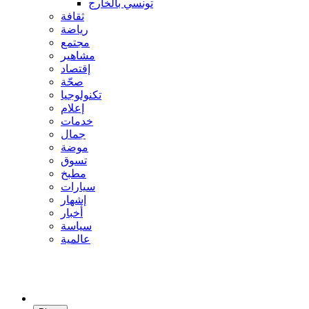
تونسي بالخارج
ثقافة
رياضة
مجتمع
مشاهير
إقتصاد
صحّة
تكنولوجيا
إعلام
خدمات
جمال
موضة
تسوق
مطبخ
سيارات
إشهار
أخبار
سياسة
عالمية