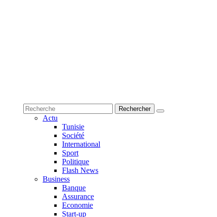
Actu
Tunisie
Société
International
Sport
Politique
Flash News
Business
Banque
Assurance
Economie
Start-up