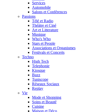
Services
Automobile
Salons et Conférences
Passions
Télé et Radio
Théàtre et Ciné
Art et Litterature
Musique
Who's Who
Stars et People
Associations et Organismes
Festivals et Concerts
Techno
High Tech
Telephonie
Kiosque
Buzz
Tuniscope
Réseaux Sociaux
Replay
Vie
Mode et Shopping
Soins et Beauté
Cuisine
Maison et Déco