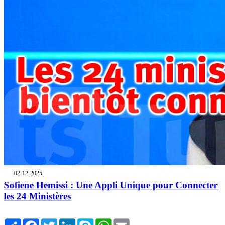
02-12-2025
Sofiene Hemissi : Une Appli Unique pour Connecter
les 24 Ministères
Share
Facebook
Twitter
LinkedIn
Skype
WhatsApp
Email