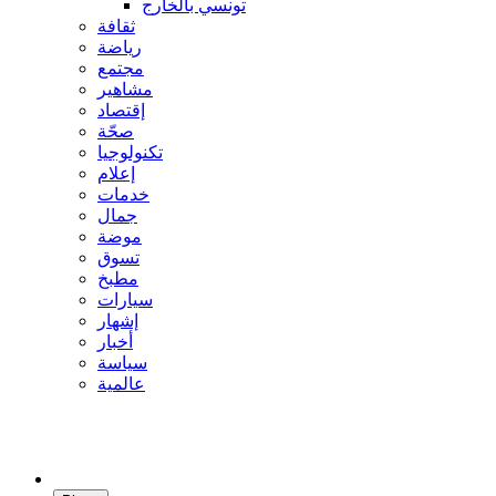
تونسي بالخارج
ثقافة
رياضة
مجتمع
مشاهير
إقتصاد
صحّة
تكنولوجيا
إعلام
خدمات
جمال
موضة
تسوق
مطبخ
سيارات
إشهار
أخبار
سياسة
عالمية