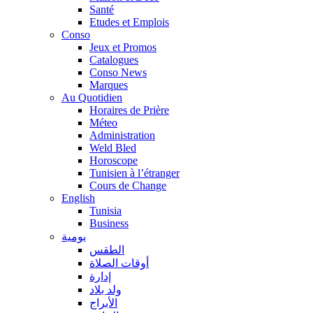
Santé
Etudes et Emplois
Conso
Jeux et Promos
Catalogues
Conso News
Marques
Au Quotidien
Horaires de Prière
Méteo
Administration
Weld Bled
Horoscope
Tunisien à l’étranger
Cours de Change
English
Tunisia
Business
يومية
الطقس
أوقات الصلاة
إدارة
ولد بلاد
الأبراج