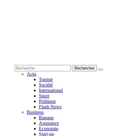
Actu
Tunisie
Société
International
Sport
Politique
Flash News
Business
Banque
Assurance
Economie
Start-up