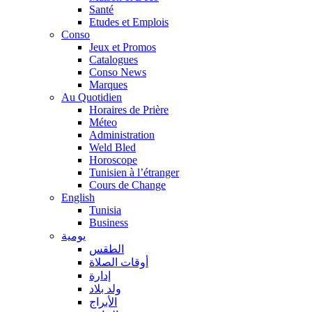
Santé
Etudes et Emplois
Conso
Jeux et Promos
Catalogues
Conso News
Marques
Au Quotidien
Horaires de Prière
Méteo
Administration
Weld Bled
Horoscope
Tunisien à l’étranger
Cours de Change
English
Tunisia
Business
يومية
الطقس
أوقات الصلاة
إدارة
ولد بلاد
الأبراج