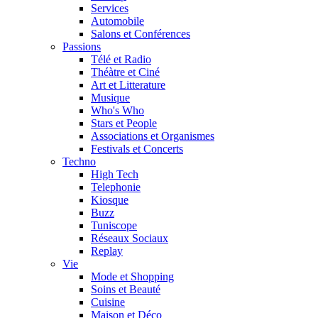
Services
Automobile
Salons et Conférences
Passions
Télé et Radio
Théàtre et Ciné
Art et Litterature
Musique
Who's Who
Stars et People
Associations et Organismes
Festivals et Concerts
Techno
High Tech
Telephonie
Kiosque
Buzz
Tuniscope
Réseaux Sociaux
Replay
Vie
Mode et Shopping
Soins et Beauté
Cuisine
Maison et Déco