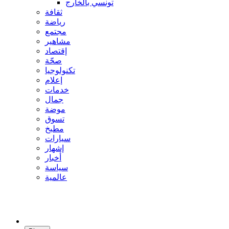
تونسي بالخارج
ثقافة
رياضة
مجتمع
مشاهير
إقتصاد
صحّة
تكنولوجيا
إعلام
خدمات
جمال
موضة
تسوق
مطبخ
سيارات
إشهار
أخبار
سياسة
عالمية