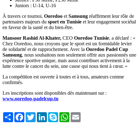
Juniors : U-14, U-16
À travers ce tournoi,
Ooredoo
et
Samsung
réaffirment leur rôle de
partenaires majeurs du
sport en Tunisie
et leur engagement sociétal
en faveur de la santé et du bien-être.
Mansoor Rashid Al-Khater,
CEO
Ooredoo Tunisie
, a déclaré : «
Chez Ooredoo, nous croyons que le sport est un formidable levier
de solidarité et de rapprochement. Avec la
Ooredoo Padel Cup
Samsung
, nous souhaitons non seulement offrir aux passionnés une
expérience sportive unique, mais aussi contribuer activement à la
lutte contre le cancer du sein, une cause qui nous tient à cœur. »
La compétition est ouverte à toutes et à tous, amateurs comme
confirmés.
Les inscriptions sont disponibles dès maintenant sur :
www.ooredoo-padelcup.tn
Share
Facebook
Twitter
LinkedIn
Skype
WhatsApp
Email