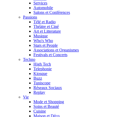
Services
Automobile
Salons et Conférences
Passions
Télé et Radio
Théàtre et Ciné
Art et Litterature
Musique
Who's Who
Stars et People
Associations et Organismes
Festivals et Concerts
Techno
High Tech
Telephonie
Kiosque
Buzz
Tuniscope
Réseaux Sociaux
Replay
Vie
Mode et Shopping
Soins et Beauté
Cuisine
Maison et Déco