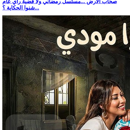
صحاب الأرض ...مسلسل رمضاني ولاّ قضية راي عام
...شنوا الحكاية ؟