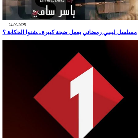
24-09-2025
مسلسل ليبيي رمضاني يعمل ضجة كبيرة...شنوا الحكاية ؟