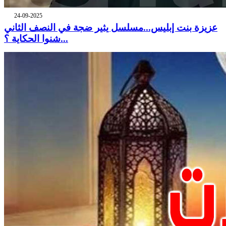
24-09-2025
عزيزة بنت إبليس...مسلسل يثير ضجة في النصف الثاني
...شنوا الحكاية ؟