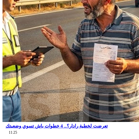
تعرضت لخطية رادار؟.. 4 خطوات باش تسوي وضعيتك
11:25