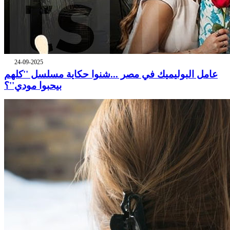
24-09-2025
عامل البوليميك في مصر ...شنوا حكاية مسلسل ''كلهم
بيحبوا مودي''؟