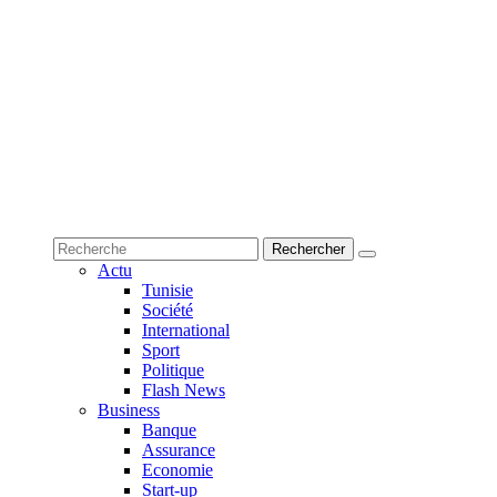
Actu
Tunisie
Société
International
Sport
Politique
Flash News
Business
Banque
Assurance
Economie
Start-up