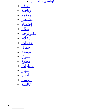
تونسي بالخارج
ثقافة
رياضة
مجتمع
مشاهير
إقتصاد
صحّة
تكنولوجيا
إعلام
خدمات
جمال
موضة
تسوق
مطبخ
سيارات
إشهار
أخبار
سياسة
عالمية