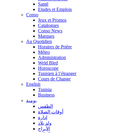
Santé
Etudes et Emplois
Conso
Jeux et Promos
Catalogues
Conso News
Marques
Au Quotidien
Horaires de Prière
Méteo
Administration
Weld Bled
Horoscope
Tunisien à l’étranger
Cours de Change
English
Tunisia
Business
يومية
الطقس
أوقات الصلاة
إدارة
ولد بلاد
الأبراج