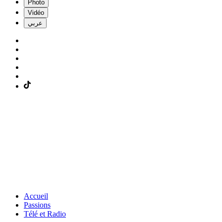
Photo
Vidéo
عربي
Accueil
Passions
Télé et Radio