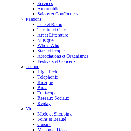
Services
Automobile
Salons et Conférences
Passions
Télé et Radio
Théàtre et Ciné
Art et Litterature
Musique
Who's Who
Stars et People
Associations et Organismes
Festivals et Concerts
Techno
High Tech
Telephonie
Kiosque
Buzz
Tuniscope
Réseaux Sociaux
Replay
Vie
Mode et Shopping
Soins et Beauté
Cuisine
Maison et Déco