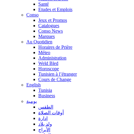
Santé
Etudes et Emplois
Conso
Jeux et Promos
Catalogues
Conso News
Marques
Au Quotidien
Horaires de Prière
Méteo
Administration
Weld Bled
Horoscope
Tunisien à l’étranger
Cours de Change
English
Tunisia
Business
يومية
الطقس
أوقات الصلاة
إدارة
ولد بلاد
الأبراج