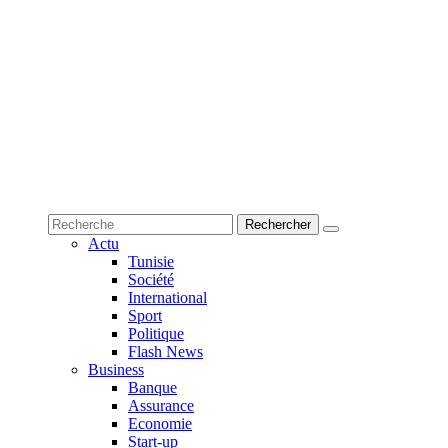
Actu
Tunisie
Société
International
Sport
Politique
Flash News
Business
Banque
Assurance
Economie
Start-up