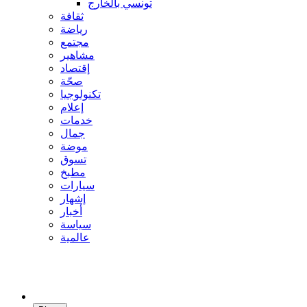
تونسي بالخارج
ثقافة
رياضة
مجتمع
مشاهير
إقتصاد
صحّة
تكنولوجيا
إعلام
خدمات
جمال
موضة
تسوق
مطبخ
سيارات
إشهار
أخبار
سياسة
عالمية