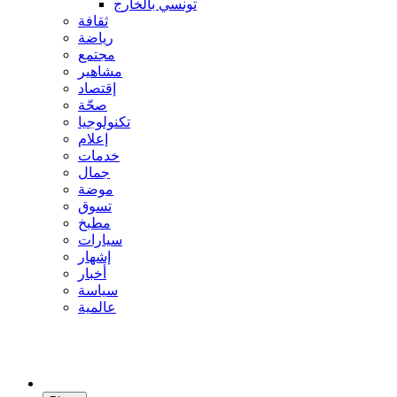
تونسي بالخارج
ثقافة
رياضة
مجتمع
مشاهير
إقتصاد
صحّة
تكنولوجيا
إعلام
خدمات
جمال
موضة
تسوق
مطبخ
سيارات
إشهار
أخبار
سياسة
عالمية