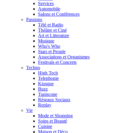
Services
Automobile
Salons et Conférences
Passions
Télé et Radio
Théàtre et Ciné
Art et Litterature
Musique
Who's Who
Stars et People
Associations et Organismes
Festivals et Concerts
Techno
High Tech
Telephonie
Kiosque
Buzz
Tuniscope
Réseaux Sociaux
Replay
Vie
Mode et Shopping
Soins et Beauté
Cuisine
Maison et Déco