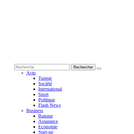
Actu
Tunisie
Société
International
Sport
Politique
Flash News
Business
Banque
Assurance
Economie
Start-up