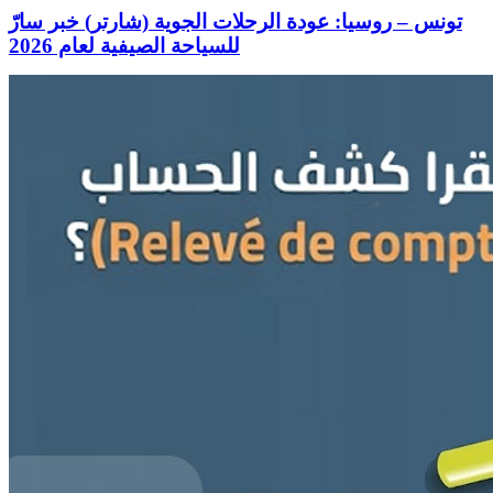
تونس – روسيا: عودة الرحلات الجوية (شارتر) خبر سارّ
للسياحة الصيفية لعام 2026