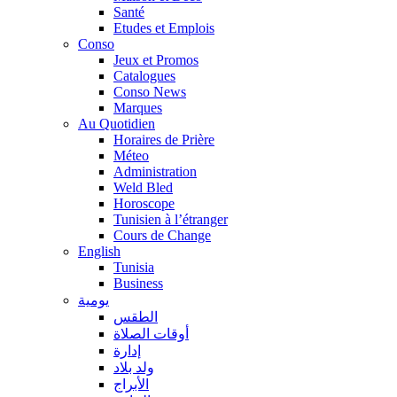
Santé
Etudes et Emplois
Conso
Jeux et Promos
Catalogues
Conso News
Marques
Au Quotidien
Horaires de Prière
Méteo
Administration
Weld Bled
Horoscope
Tunisien à l’étranger
Cours de Change
English
Tunisia
Business
يومية
الطقس
أوقات الصلاة
إدارة
ولد بلاد
الأبراج