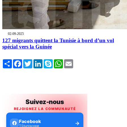
02-09-2025
127 migrants quittent la Tunisie à bord d’un vol
spécial vers la Guinée
Share
Facebook
Twitter
LinkedIn
Skype
WhatsApp
Email