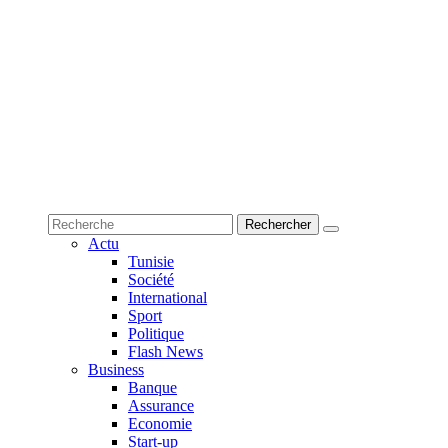
Actu
Tunisie
Société
International
Sport
Politique
Flash News
Business
Banque
Assurance
Economie
Start-up