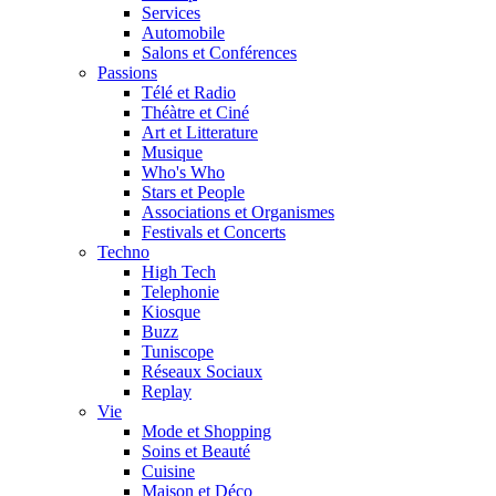
Services
Automobile
Salons et Conférences
Passions
Télé et Radio
Théàtre et Ciné
Art et Litterature
Musique
Who's Who
Stars et People
Associations et Organismes
Festivals et Concerts
Techno
High Tech
Telephonie
Kiosque
Buzz
Tuniscope
Réseaux Sociaux
Replay
Vie
Mode et Shopping
Soins et Beauté
Cuisine
Maison et Déco