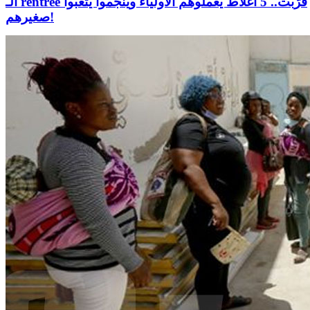
الـ rentrée قرّبت.. 5 أغلاط يعملوهم الأولياء وينجّموا يتعبوا
صغيرهم!