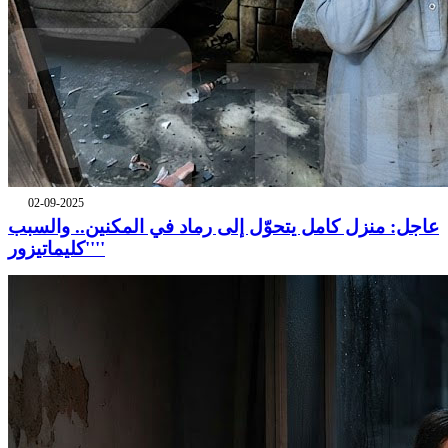
02-09-2025
عاجل: منزل كامل يتحوّل إلى رماد في المكنين.. والسبب
''كليماتيزور''