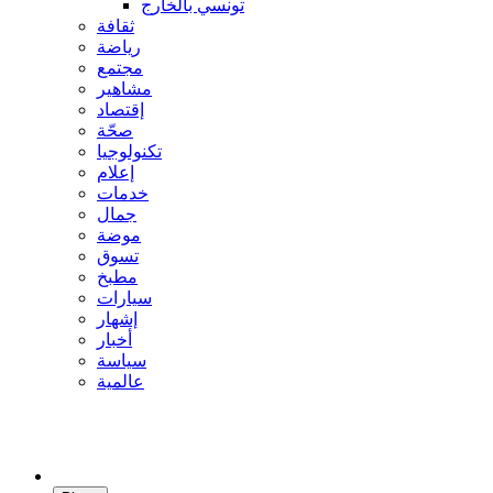
تونسي بالخارج
ثقافة
رياضة
مجتمع
مشاهير
إقتصاد
صحّة
تكنولوجيا
إعلام
خدمات
جمال
موضة
تسوق
مطبخ
سيارات
إشهار
أخبار
سياسة
عالمية