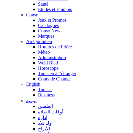
Santé
Etudes et Emplois
Conso
Jeux et Promos
Catalogues
Conso News
Marques
Au Quotidien
Horaires de Prière
Méteo
Administration
Weld Bled
Horoscope
Tunisien à l’étranger
Cours de Change
English
Tunisia
Business
يومية
الطقس
أوقات الصلاة
إدارة
ولد بلاد
الأبراج