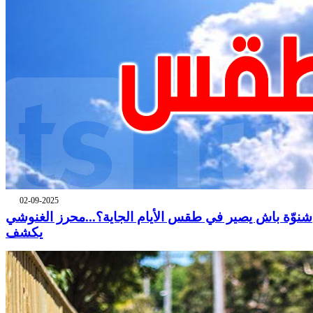
02-09-2025
شنوّة باش يصير في طقس الأيام الجاية؟...محرز الغنوشي
يكشف