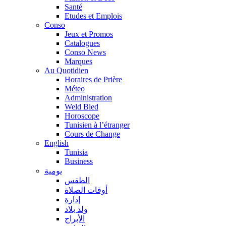
Santé
Etudes et Emplois
Conso
Jeux et Promos
Catalogues
Conso News
Marques
Au Quotidien
Horaires de Prière
Méteo
Administration
Weld Bled
Horoscope
Tunisien à l’étranger
Cours de Change
English
Tunisia
Business
يومية
الطقس
أوقات الصلاة
إدارة
ولد بلاد
الأبراج