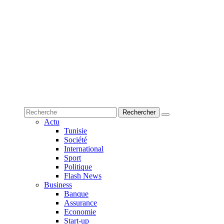
Actu
Tunisie
Société
International
Sport
Politique
Flash News
Business
Banque
Assurance
Economie
Start-up