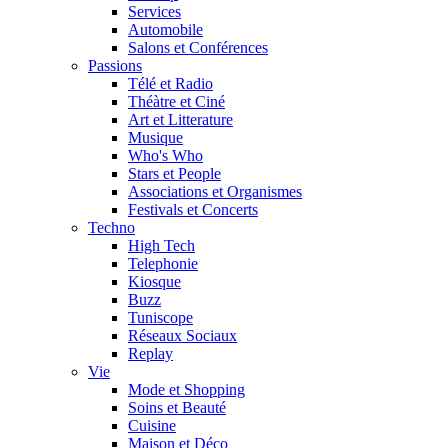
Services
Automobile
Salons et Conférences
Passions
Télé et Radio
Théàtre et Ciné
Art et Litterature
Musique
Who's Who
Stars et People
Associations et Organismes
Festivals et Concerts
Techno
High Tech
Telephonie
Kiosque
Buzz
Tuniscope
Réseaux Sociaux
Replay
Vie
Mode et Shopping
Soins et Beauté
Cuisine
Maison et Déco