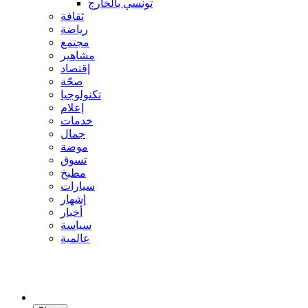
تونسي بالخارج
ثقافة
رياضة
مجتمع
مشاهير
إقتصاد
صحّة
تكنولوجيا
إعلام
خدمات
جمال
موضة
تسوق
مطبخ
سيارات
إشهار
أخبار
سياسة
عالمية