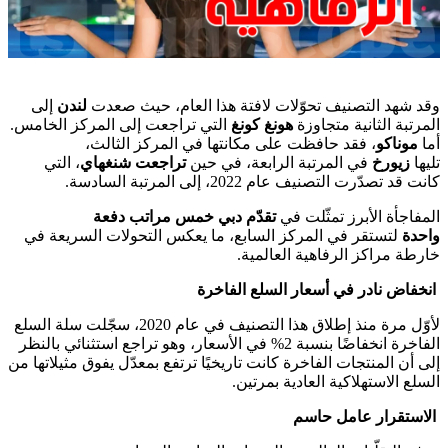
وقد شهد التصنيف تحوّلات لافتة هذا العام، حيث صعدت
لندن
إلى
المرتبة الثانية متجاوزة
هونغ كونغ
التي تراجعت إلى المركز الخامس.
أما
موناكو
، فقد حافظت على مكانتها في المركز الثالث،
تليها
زيورخ
في المرتبة الرابعة، في حين
تراجعت شنغهاي
، التي
كانت قد تصدّرت التصنيف عام 2022، إلى المرتبة السادسة.
المفاجأة الأبرز تمثّلت في
تقدّم دبي خمس مراتب دفعة
واحدة
لتستقر في المركز السابع، ما يعكس التحولات السريعة في
خارطة مراكز الرفاهية العالمية.
انخفاض نادر في أسعار السلع الفاخرة
لأوّل مرة منذ إطلاق هذا التصنيف في عام 2020، سجّلت سلة السلع
الفاخرة انخفاضًا بنسبة 2% في الأسعار، وهو تراجع استثنائي بالنظر
إلى أن المنتجات الفاخرة كانت تاريخيًا ترتفع بمعدّل يفوق مثيلاتها من
السلع الاستهلاكية العادية بمرتين.
الاستقرار عامل حاسم