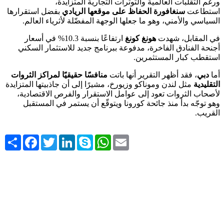
ورغم التقلّبات العالمية والتوترات التجارية المتزايدة،
استطاعت
سنغافورة الحفاظ على موقعها الريادي
بفضل استقرارها
السياسي والأمني، وهو ما جعلها الوجهة المفضّلة لأثرياء العالم.
في المقابل، شهدت
هونغ كونغ
ارتفاعًا بنسبة 10.3% في أسعار
أجنحة الفنادق الفاخرة، مدفوعة ببرنامج جديد للاستثمار السكني
استقطب كبار المستثمرين.
أما
دبي
، فقد أظهر التقرير أنها باتت
منافسًا حقيقيًا لمراكز الثروات
التقليدية
مثل لندن وموناكو وزيورخ، مشيرًا إلى أن جاذبيتها المتزايدة
لأصحاب الثروات تعود إلى عوامل الاستقرار والفرص الاقتصادية،
وهو توجّه بدأ منذ جائحة كورونا ويتوقّع أن يستمر في المستقبل
القريب.
Share
Facebook
Twitter
LinkedIn
Skype
WhatsApp
Email