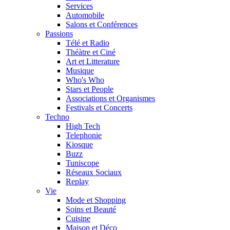
Services
Automobile
Salons et Conférences
Passions
Télé et Radio
Théàtre et Ciné
Art et Litterature
Musique
Who's Who
Stars et People
Associations et Organismes
Festivals et Concerts
Techno
High Tech
Telephonie
Kiosque
Buzz
Tuniscope
Réseaux Sociaux
Replay
Vie
Mode et Shopping
Soins et Beauté
Cuisine
Maison et Déco