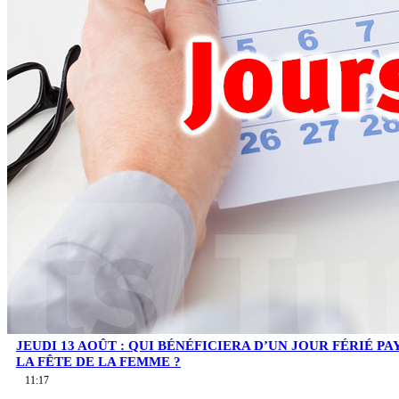
JEUDI 13 AOÛT : QUI BÉNÉFICIERA D’UN JOUR FÉRIÉ PA
LA FÊTE DE LA FEMME ?
11:17