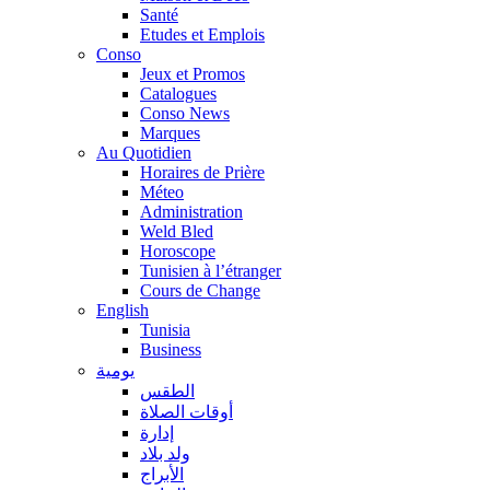
Santé
Etudes et Emplois
Conso
Jeux et Promos
Catalogues
Conso News
Marques
Au Quotidien
Horaires de Prière
Méteo
Administration
Weld Bled
Horoscope
Tunisien à l’étranger
Cours de Change
English
Tunisia
Business
يومية
الطقس
أوقات الصلاة
إدارة
ولد بلاد
الأبراج