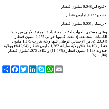
•
قمح لين
: 0,048
مليون قنطار
•
شعير: 0,017مليون قنطار
•
تريتيكال
: 0,001
مليون قنطار
وعلى مستوى الجهات احتلت ولاية باجة المرتبة الأولى من حيث
الكميات المجمعة، إذ بلغت كميتها حوالي 2,275 مليون قنطار
(23,34
%)
من الإجمالي الوطني تليها ولاية بنزرت 1,375 مليون
قنطار (14,10
%)
وولاية سليانة 1,262 مليون قنطار (12,94%) وولاية
جندوبة 1,128 مليون قنطار (%11,57) والكاف 1,076مليون قنطار
%).
(11,04
Share
Facebook
Twitter
LinkedIn
Skype
WhatsApp
Email