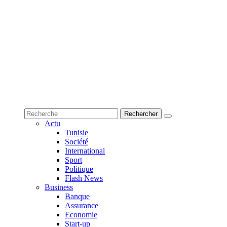
Actu
Tunisie
Société
International
Sport
Politique
Flash News
Business
Banque
Assurance
Economie
Start-up