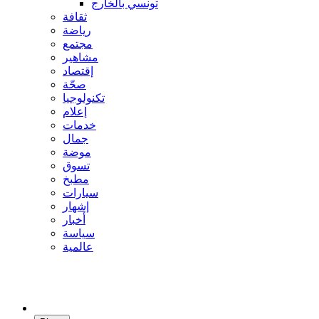
تونسي بالخارج
ثقافة
رياضة
مجتمع
مشاهير
إقتصاد
صحّة
تكنولوجيا
إعلام
خدمات
جمال
موضة
تسوق
مطبخ
سيارات
إشهار
أخبار
سياسة
عالمية