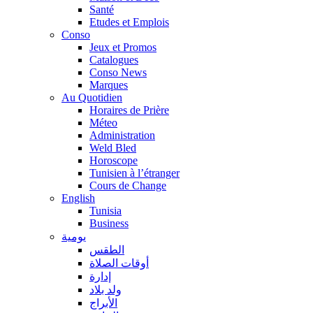
Santé
Etudes et Emplois
Conso
Jeux et Promos
Catalogues
Conso News
Marques
Au Quotidien
Horaires de Prière
Méteo
Administration
Weld Bled
Horoscope
Tunisien à l’étranger
Cours de Change
English
Tunisia
Business
يومية
الطقس
أوقات الصلاة
إدارة
ولد بلاد
الأبراج