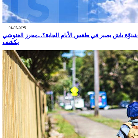
01-07-2025
شنوّة باش يصير في طقس الأيام الجاية؟...محرز الغنوشي
يكشف