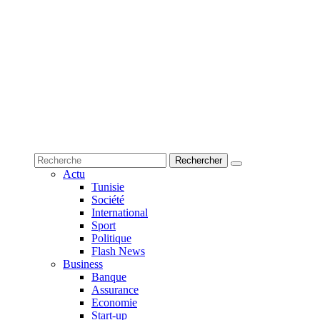
Actu
Tunisie
Société
International
Sport
Politique
Flash News
Business
Banque
Assurance
Economie
Start-up