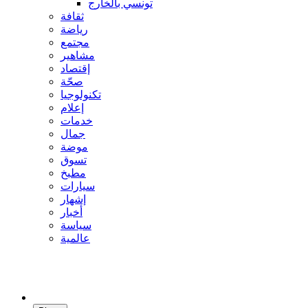
تونسي بالخارج
ثقافة
رياضة
مجتمع
مشاهير
إقتصاد
صحّة
تكنولوجيا
إعلام
خدمات
جمال
موضة
تسوق
مطبخ
سيارات
إشهار
أخبار
سياسة
عالمية