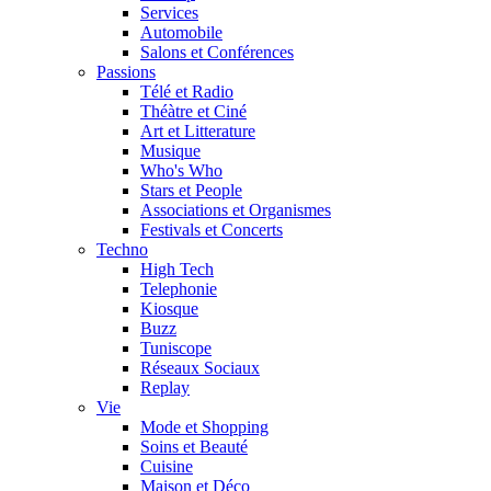
Services
Automobile
Salons et Conférences
Passions
Télé et Radio
Théàtre et Ciné
Art et Litterature
Musique
Who's Who
Stars et People
Associations et Organismes
Festivals et Concerts
Techno
High Tech
Telephonie
Kiosque
Buzz
Tuniscope
Réseaux Sociaux
Replay
Vie
Mode et Shopping
Soins et Beauté
Cuisine
Maison et Déco