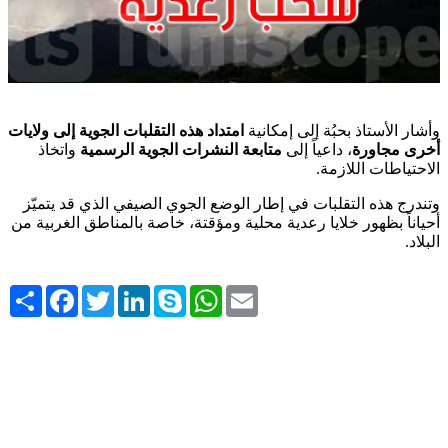
امتداد هذه التقلبات الجوية إلى ولايات
وأشار الأستاذ بحبُة إلى إمكانية
واتخاذ
متابعة النشرات الجوية الرسمية
، داعياً إلى
أخرى مجاورة
.
الاحتياطات اللازمة
وتندرج هذه التقلبات في إطار الوضع الجوي الصيفي الذي قد يتميّز
أحياناً بظهور خلايا رعدية محلية ومؤقتة، خاصة بالمناطق الغربية من
.
البلاد
Share
Facebook
Twitter
LinkedIn
Skype
WhatsApp
Email