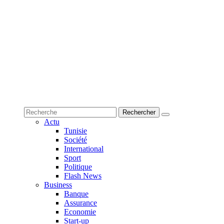
Actu
Tunisie
Société
International
Sport
Politique
Flash News
Business
Banque
Assurance
Economie
Start-up