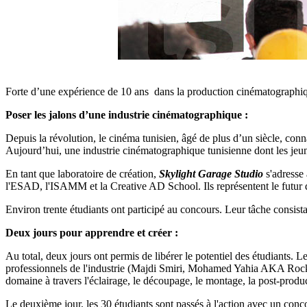
Forte d’une expérience de 10 ans dans la production cinématographiqu
Poser les jalons d’une industrie cinématographique :
Depuis la révolution, le cinéma tunisien, âgé de plus d’un siècle, con
Aujourd’hui, une industrie cinématographique tunisienne dont les jeune
En tant que laboratoire de création,
Skylight Garage Studio
s'adresse
l'ESAD, l'ISAMM et la Creative AD School. Ils représentent le futur du
Environ trente étudiants ont participé au concours. Leur tâche consistai
Deux jours pour apprendre et créer :
Au total, deux jours ont permis de libérer le potentiel des étudiants. Le
professionnels de l'industrie (Majdi Smiri, Mohamed Yahia AKA Rock 
domaine à travers l'éclairage, le découpage, le montage, la post-produc
Le deuxième jour, les 30 étudiants sont passés à l'action avec un conc