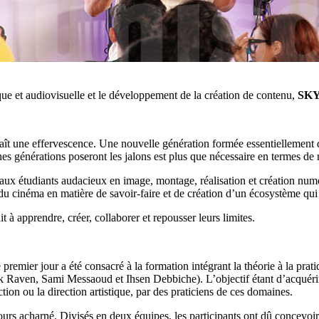
e et audiovisuelle et le développement de la création de contenu,
SKY
naît une effervescence. Une nouvelle génération formée essentiellement d
s générations poseront les jalons est plus que nécessaire en termes de r
 aux étudiants audacieux en image, montage, réalisation et création nu
 cinéma en matière de savoir-faire et de création d’un écosystème qui se
t à apprendre, créer, collaborer et repousser leurs limites.
 premier jour a été consacré à la formation intégrant la théorie à la prat
Raven, Sami Messaoud et Ihsen Debbiche). L’objectif étant d’acquérir
tion ou la direction artistique, par des praticiens de ces domaines.
ours acharné. Divisés en deux équipes, les participants ont dû concevoir