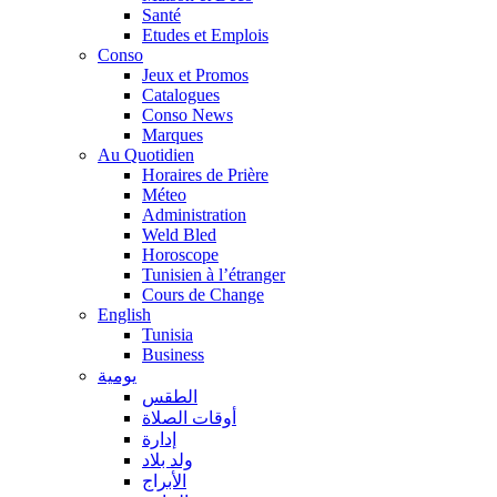
Santé
Etudes et Emplois
Conso
Jeux et Promos
Catalogues
Conso News
Marques
Au Quotidien
Horaires de Prière
Méteo
Administration
Weld Bled
Horoscope
Tunisien à l’étranger
Cours de Change
English
Tunisia
Business
يومية
الطقس
أوقات الصلاة
إدارة
ولد بلاد
الأبراج