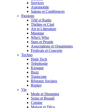
Services
Automobile
Salons et Conférences
Passions
Télé et Radio
Théàtre et Ciné
Art et Litterature
Musique
Who's Who
Stars et People
Associations et Organismes
Festivals et Concerts
Techno
High Tech
Telephonie
Kiosque
Buzz
Tuniscope
Réseaux Sociaux
Replay
Vie
Mode et Shopping
Soins et Beauté
Cuisine
Maison et Déco