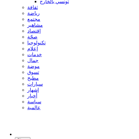
تونسي بالخارج
ثقافة
رياضة
مجتمع
مشاهير
إقتصاد
صحّة
تكنولوجيا
إعلام
خدمات
جمال
موضة
تسوق
مطبخ
سيارات
إشهار
أخبار
سياسة
عالمية