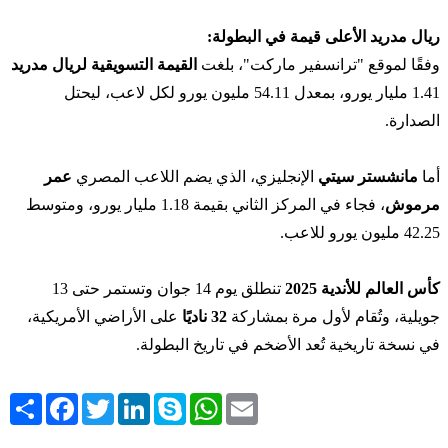
ريال مدريد الأعلى قيمة في البطولة:
وفقًا لموقع "ترانسفير ماركت"، بلغت
القيمة التسويقية لريال مدريد
1.41 مليار يورو، بمعدل 54.11 مليون يورو لكل لاعب، ليحتل
الصدارة.
أما
مانشستر سيتي
الإنجليزي، الذي يضم اللاعب المصري
عمر
مرموش
، فجاء في المركز الثاني بقيمة 1.18 مليار يورو، ومتوسط
42.25 مليون يورو للاعب.
كأس العالم للأندية 2025
تنطلق يوم 14 جوان وتستمر حتى 13
جويلية، وتُقام لأول مرة بمشاركة
32 ناديًا
على الأراضي الأمريكية،
في نسخة تاريخية تُعد الأضخم في تاريخ البطولة.
Share
Facebook
Twitter
LinkedIn
Skype
WhatsApp
Email