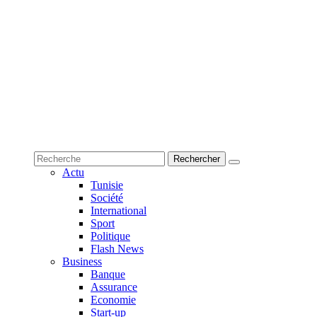
Actu
Tunisie
Société
International
Sport
Politique
Flash News
Business
Banque
Assurance
Economie
Start-up