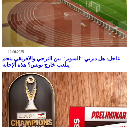
12-06-2025
عاجل: هل ديربي ''السوبر'' بين الترجي والافريقي ينجم
يتلعب خارج تونس؟ هذه الإجابة