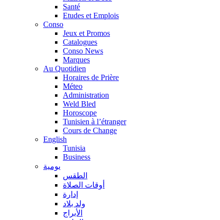
Santé
Etudes et Emplois
Conso
Jeux et Promos
Catalogues
Conso News
Marques
Au Quotidien
Horaires de Prière
Méteo
Administration
Weld Bled
Horoscope
Tunisien à l’étranger
Cours de Change
English
Tunisia
Business
يومية
الطقس
أوقات الصلاة
إدارة
ولد بلاد
الأبراج