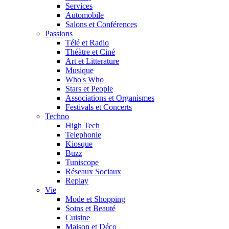
Services
Automobile
Salons et Conférences
Passions
Télé et Radio
Théàtre et Ciné
Art et Litterature
Musique
Who's Who
Stars et People
Associations et Organismes
Festivals et Concerts
Techno
High Tech
Telephonie
Kiosque
Buzz
Tuniscope
Réseaux Sociaux
Replay
Vie
Mode et Shopping
Soins et Beauté
Cuisine
Maison et Déco