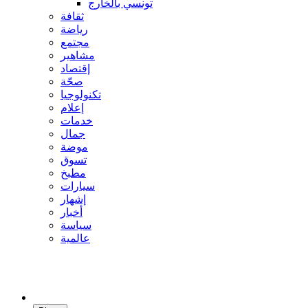
تونسي بالخارج
ثقافة
رياضة
مجتمع
مشاهير
إقتصاد
صحّة
تكنولوجيا
إعلام
خدمات
جمال
موضة
تسوق
مطبخ
سيارات
إشهار
أخبار
سياسة
عالمية