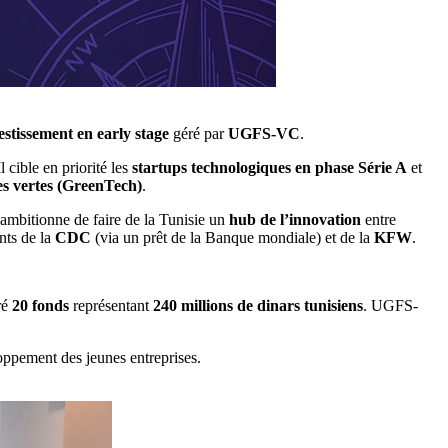
estissement en early stage
géré par
UGFS-VC
.
Il cible en priorité les
startups technologiques en phase Série A
et
ies vertes (GreenTech)
.
 ambitionne de faire de la Tunisie un
hub de l’innovation
entre
nts de la
CDC
(via un prêt de la Banque mondiale) et de la
KFW
.
ré
20 fonds
représentant
240 millions de dinars tunisiens
. UGFS-
ppement des jeunes entreprises.