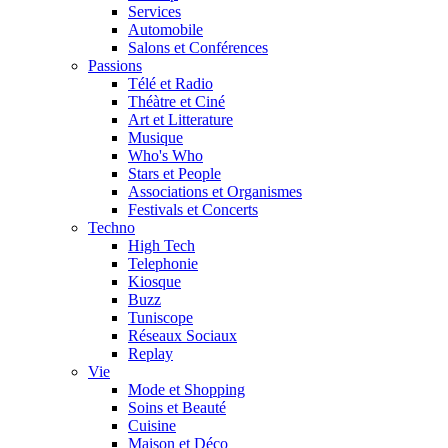
Services
Automobile
Salons et Conférences
Passions
Télé et Radio
Théàtre et Ciné
Art et Litterature
Musique
Who's Who
Stars et People
Associations et Organismes
Festivals et Concerts
Techno
High Tech
Telephonie
Kiosque
Buzz
Tuniscope
Réseaux Sociaux
Replay
Vie
Mode et Shopping
Soins et Beauté
Cuisine
Maison et Déco