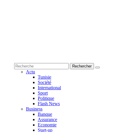
Actu
Tunisie
Société
International
Sport
Politique
Flash News
Business
Banque
Assurance
Economie
Start-up