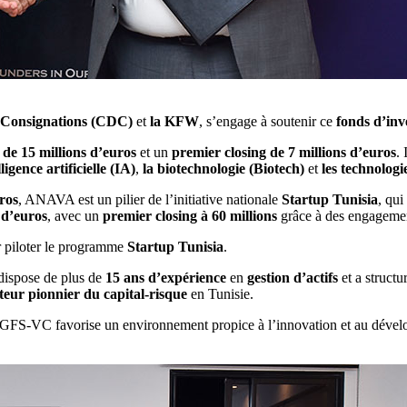
t Consignations (CDC)
et
la KFW
, s’engage à soutenir ce
fonds d’inv
le de 15 millions d’euros
et un
premier closing de 7 millions d’euros
. 
lligence artificielle (IA)
,
la biotechnologie (Biotech)
et
les technolog
uros
, ANAVA est un pilier de l’initiative nationale
Startup Tunisia
, qui
 d’euros
, avec un
premier closing à 60 millions
grâce à des engageme
ur piloter le programme
Startup Tunisia
.
dispose de plus de
15 ans d’expérience
en
gestion d’actifs
et a structu
teur pionnier du capital-risque
en Tunisie.
GFS-VC favorise un environnement propice à l’innovation et au dévelo