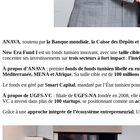
ANAVA
, soutenu par
la Banque mondiale
,
la Caisse des Dépôts e
New Era Fund I
est un fonds tunisien innovant, avec une
taille cib
concentre ses investissements sur
trois secteurs à fort impact
:
l’inte
À propos d’ANAVA
: premier
fonds de fonds tunisien libellé en e
Méditerranée, MENA et Afrique
. Sa taille cible est de
100 millions
Le fonds est géré par
Smart Capital
, mandaté par l’État tunisien po
À propos de UGFS-VC
: filiale de
UGFS-NA
fondée en 2008, elle 
VC a investi dans plus de
100 startups
, se positionnant comme un
ac
Grâce à une
approche intégrée de l’écosystème entrepreneurial
, U