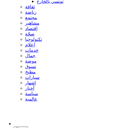
تونسي بالخارج
ثقافة
رياضة
مجتمع
مشاهير
إقتصاد
صحّة
تكنولوجيا
إعلام
خدمات
جمال
موضة
تسوق
مطبخ
سيارات
إشهار
أخبار
سياسة
عالمية