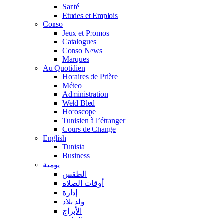
Santé
Etudes et Emplois
Conso
Jeux et Promos
Catalogues
Conso News
Marques
Au Quotidien
Horaires de Prière
Méteo
Administration
Weld Bled
Horoscope
Tunisien à l’étranger
Cours de Change
English
Tunisia
Business
يومية
الطقس
أوقات الصلاة
إدارة
ولد بلاد
الأبراج