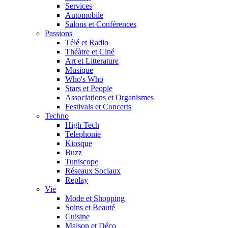
Services
Automobile
Salons et Conférences
Passions
Télé et Radio
Théàtre et Ciné
Art et Litterature
Musique
Who's Who
Stars et People
Associations et Organismes
Festivals et Concerts
Techno
High Tech
Telephonie
Kiosque
Buzz
Tuniscope
Réseaux Sociaux
Replay
Vie
Mode et Shopping
Soins et Beauté
Cuisine
Maison et Déco