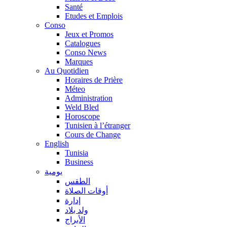
Santé
Etudes et Emplois
Conso
Jeux et Promos
Catalogues
Conso News
Marques
Au Quotidien
Horaires de Prière
Méteo
Administration
Weld Bled
Horoscope
Tunisien à l’étranger
Cours de Change
English
Tunisia
Business
يومية
الطقس
أوقات الصلاة
إدارة
ولد بلاد
الأبراج