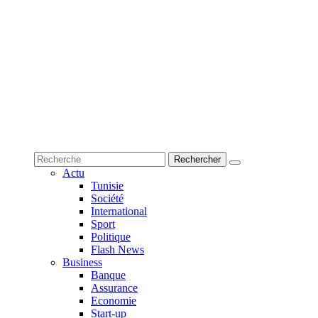
Actu
Tunisie
Société
International
Sport
Politique
Flash News
Business
Banque
Assurance
Economie
Start-up