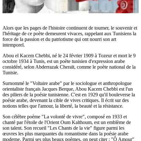
Alors que les pages de l'histoire continuent de tourner, le souvenir et
l'héritage de ce poète demeurent vivaces, rappelant aux Tunisiens la
force de la passion et du patriotisme qui ont nourri son art
intemporel.
Abou el Kacem Chebbi, né le 24 février 1909 à Tozeur et mort le 9
octobre 1934 à Tunis, est un poète tunisien d'expression arabe
considéré, selon Abderrazak Cheraït, comme le poète national de la
Tunisie.
Surnommé le "Voltaire arabe" par le sociologue et anthropologue
orientaliste français Jacques Berque, Abou Kacem Chebbi est l'un
des piliers de la poésie tunisienne. C'est en 1929 qu'il bouleverse la
poésie arabe, devenant la cible de vives critiques. Il écrit sur des
notions telles que l'amour, la liberté, la beauté et la résistance.
Son célèbre poème "La volonté de vivre", composé en 1933 et
chanté par l'étoile de l'Orient Oum Kalthoum, est un emblème de
son talent. Son recueil "Les Chants de la vie" figure parmi les
œuvres les plus marquantes du romantisme dans la poésie arabe
moderne. Parmi ses plus beaux poèmes, on peut citer : "Ô Amour"