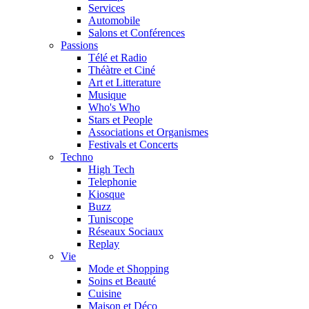
Services
Automobile
Salons et Conférences
Passions
Télé et Radio
Théàtre et Ciné
Art et Litterature
Musique
Who's Who
Stars et People
Associations et Organismes
Festivals et Concerts
Techno
High Tech
Telephonie
Kiosque
Buzz
Tuniscope
Réseaux Sociaux
Replay
Vie
Mode et Shopping
Soins et Beauté
Cuisine
Maison et Déco