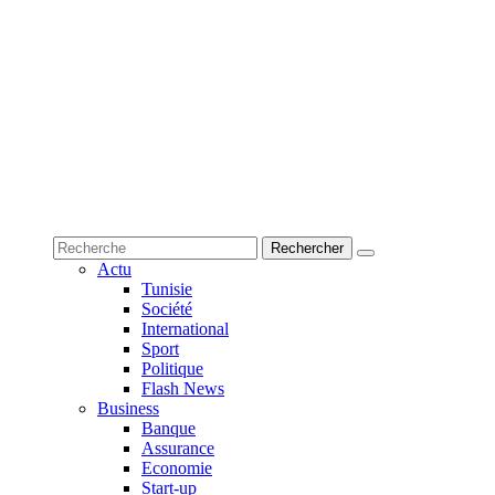
Actu
Tunisie
Société
International
Sport
Politique
Flash News
Business
Banque
Assurance
Economie
Start-up