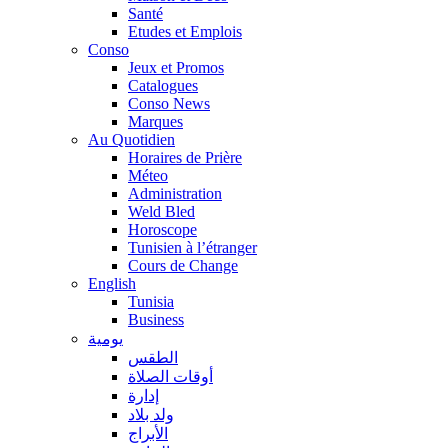
Santé
Etudes et Emplois
Conso
Jeux et Promos
Catalogues
Conso News
Marques
Au Quotidien
Horaires de Prière
Méteo
Administration
Weld Bled
Horoscope
Tunisien à l’étranger
Cours de Change
English
Tunisia
Business
يومية
الطقس
أوقات الصلاة
إدارة
ولد بلاد
الأبراج