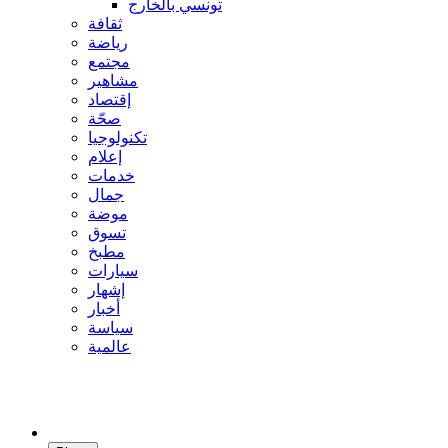
تونسي بالخارج
ثقافة
رياضة
مجتمع
مشاهير
إقتصاد
صحّة
تكنولوجيا
إعلام
خدمات
جمال
موضة
تسوق
مطبخ
سيارات
إشهار
أخبار
سياسة
عالمية