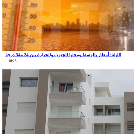
الليلة: أمطار بالوسط ومحليا الجنوب والحرارة بين 24 و34 درجة
18:25