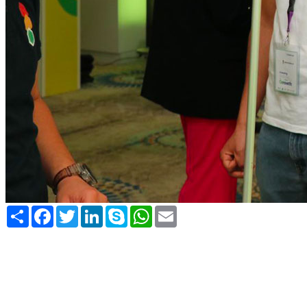
Share
Facebook
Twitter
LinkedIn
Skype
WhatsApp
Email