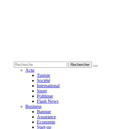
Actu
Tunisie
Société
International
Sport
Politique
Flash News
Business
Banque
Assurance
Economie
Start-up