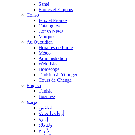
Santé
Etudes et Emplois
Conso
Jeux et Promos
Catalogues
Conso News
Marques
Au Quotidien
Horaires de Prière
Méteo
Administration
Weld Bled
Horoscope
Tunisien à l’étranger
Cours de Change
English
Tunisia
Business
يومية
الطقس
أوقات الصلاة
إدارة
ولد بلاد
الأبراج