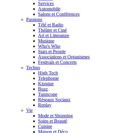
Services
Automobile
Salons et Conférences
Passions
Télé et Radio
Théàtre et Ciné
Art et Litterature
Musique
Who's Who
Stars et People
Associations et Organismes
Festivals et Concerts
Techno
High Tech
Telephonie
Kiosque
Buzz
Tuniscope
Réseaux Sociaux
Replay
Vie
Mode et Shopping
Soins et Beauté
Cuisine
Maison et Déco