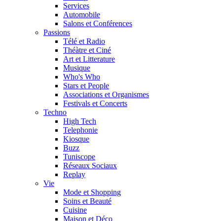
Services
Automobile
Salons et Conférences
Passions
Télé et Radio
Théàtre et Ciné
Art et Litterature
Musique
Who's Who
Stars et People
Associations et Organismes
Festivals et Concerts
Techno
High Tech
Telephonie
Kiosque
Buzz
Tuniscope
Réseaux Sociaux
Replay
Vie
Mode et Shopping
Soins et Beauté
Cuisine
Maison et Déco