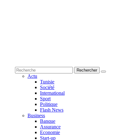
Actu
Tunisie
Société
International
Sport
Politique
Flash News
Business
Banque
Assurance
Economie
Start-up