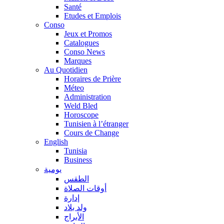
Santé
Etudes et Emplois
Conso
Jeux et Promos
Catalogues
Conso News
Marques
Au Quotidien
Horaires de Prière
Méteo
Administration
Weld Bled
Horoscope
Tunisien à l’étranger
Cours de Change
English
Tunisia
Business
يومية
الطقس
أوقات الصلاة
إدارة
ولد بلاد
الأبراج