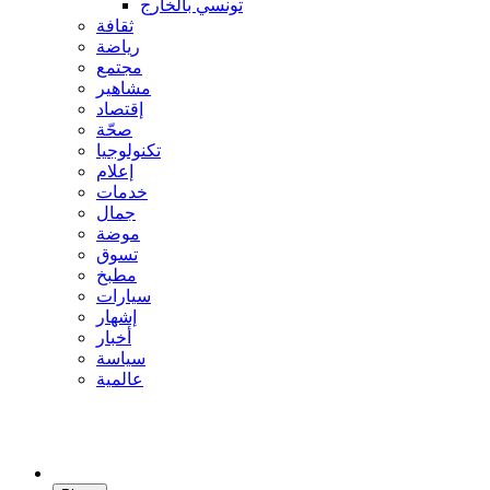
تونسي بالخارج
ثقافة
رياضة
مجتمع
مشاهير
إقتصاد
صحّة
تكنولوجيا
إعلام
خدمات
جمال
موضة
تسوق
مطبخ
سيارات
إشهار
أخبار
سياسة
عالمية