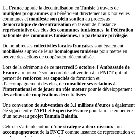
La
France
appuie la décentralisation en
Tunisie
à travers de
multiples programmes
qui bénéficient directement aux nouvelles
communes et
manifeste son plein soutien
au processus
démocratique
de décentralisation
en faisant de l’instance
représentative
des élus des
communes tunisiennes
,
la Fédération
nationale des communes tunisiennes,
un
partenaire privilégié
.
De nombreuses
collectivités locales
françaises
sont également
mobilisées
auprès de leurs
homologues
tunisiens
pour mettre en
oeuvre des actions de coopération décentralisée.
Lors de la cérémonie de ce
mercredi 5 octobre
,
l’Ambassade de
France
a renouvelé son accord de subvention à la
FNCT
qui lui
permet de
renforcer
ses
capacités
de formation et
d’accompagnement des élus, de
consolider ses relations
à
l’international
et de
jouer un rôle moteur
pour le développement
des
actions de coopérations
décentralisées.
Une convention de
subvention de 3,1 millions d’euros
a également
été signée entre
l’AFD
et
Expertise France
pour la mise en oeuvre
d’un nouveau
projet Tamnia Baladia
.
Celui-ci s’articule autour d’une
stratégie à deux niveaux
: un
accompagnement
de la
FNCT
comme instance de représentation et