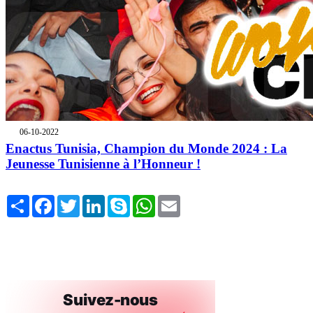
06-10-2022
Enactus Tunisia, Champion du Monde 2024 : La
Jeunesse Tunisienne à l’Honneur !
Share
Facebook
Twitter
LinkedIn
Skype
WhatsApp
Email