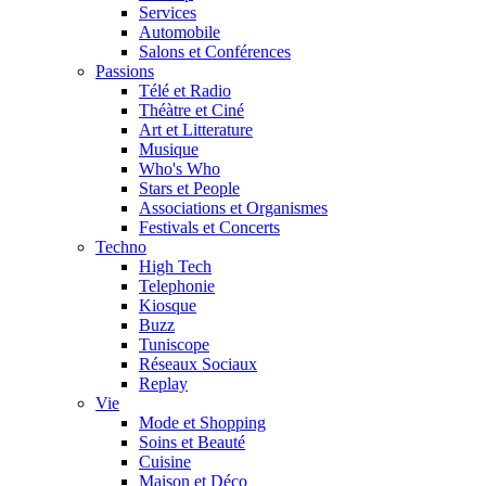
Services
Automobile
Salons et Conférences
Passions
Télé et Radio
Théàtre et Ciné
Art et Litterature
Musique
Who's Who
Stars et People
Associations et Organismes
Festivals et Concerts
Techno
High Tech
Telephonie
Kiosque
Buzz
Tuniscope
Réseaux Sociaux
Replay
Vie
Mode et Shopping
Soins et Beauté
Cuisine
Maison et Déco