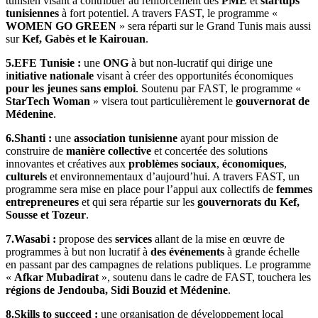
tunisien visant à contribuer au renforcement des
PME
et
startups
tunisiennes
à fort potentiel. A travers FAST, le programme «
WOMEN GO GREEN
» sera réparti sur le Grand Tunis mais aussi
sur
Kef, Gabès et le Kairouan
.
5.EFE Tunisie :
une
ONG
à but non-lucratif qui dirige une
i
nitiative nationale
visant à créer des opportunités économiques
pour les jeunes sans emploi
. Soutenu par FAST, le programme «
StarTech Woman
» visera tout particulièrement le
gouvernorat de
Médenine
.
6.Shanti :
une
association tunisienne
ayant pour mission de
construire de
manière collective
et concertée des solutions
innovantes et créatives aux
problèmes sociaux
,
économiques
,
culturels
et environnementaux d’aujourd’hui. A travers FAST, un
programme sera mise en place pour l’appui aux collectifs de
femmes
entrepreneures
et qui sera répartie sur les
gouvernorats du Kef,
Sousse et Tozeur
.
7.Wasabi :
propose des
services
allant de la mise en œuvre de
programmes à but non lucratif à
des événements
à grande échelle
en passant par des campagnes de relations publiques. Le programme
«
Afkar Mubadirat
», soutenu dans le cadre de FAST, touchera les
régions de Jendouba, Sidi Bouzid et Médenine
.
8.Skills to succeed :
une organisation de développement local