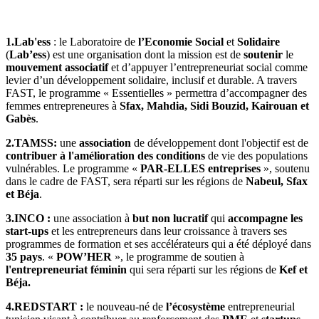
1.Lab'ess
: le Laboratoire de
l’Economie Social
et
Solidaire
(
Lab’ess
) est une organisation dont la mission est de
soutenir
le
mouvement associatif
et d’appuyer l’entrepreneuriat social comme
levier d’un développement solidaire, inclusif et durable. A travers
FAST, le programme « Essentielles » permettra d’accompagner des
femmes entrepreneures à
Sfax, Mahdia, Sidi
Bouzid, Kairouan et
Gabès
.
2.TAMSS:
une
association
de développement dont l'objectif est de
contribuer à l'amélioration des conditions
de vie des populations
vulnérables. Le programme «
PAR-ELLES entreprises
», soutenu
dans le cadre de FAST, sera réparti sur les régions de
Nabeul, Sfax
et Béja
.
3.INCO :
une association à
but non lucratif
qui
accompagne les
start-ups
et les entrepreneurs dans leur croissance à travers ses
programmes de formation et ses accélérateurs qui a été déployé dans
35 pays
. «
POW’HER
», le programme de soutien à
l'entrepreneuriat féminin
qui sera réparti sur les régions de
Kef et
Béja.
4.REDSTART :
le nouveau-né de
l’écosystème
entrepreneurial