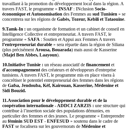
travaillant à la promotion du développement local dans la région. A
travers FAST, le programme «
INSAF
: INclusion
Socio-
économique et Autonomisation
des Femmes au
sud Tunisien
» se
concentrera sur les régions de
Gabès, Tozeur, Kebili et Tataouine
.
9.Tamk-In :
un organisme de formation et un cabinet de conseil en
Intelligence Collective et entrepreneuriat. A travers FAST, le
programme «
SAFA
: Soutien et Appui aux Femmes A travers
l’entrepreneuriat durable
» sera répartie dans la région de Siliana
(plus précisément
Arousa, Bouarada
) mais aussi de Kasserine
(
Majel Ben Abbes, Laayoun
).
10.Initiative Tunisie :
un réseau associatif de
financement
et
d'accompagnement
des créateurs et développeurs d'entreprise
tunisiens. A travers FAST, le programme mis en place visera à
concrétiser le potentiel entrepreneurial des femmes dans les régions
de
Gafsa, Jendouba, Kéf, Kairouan, Kasserine, Médenine et
Sidi Bouzid.
11.Association pour le développement durable et de la
coopération internationale - ADDCI ZARZIS :
une structure qui
contribue à l’insertion sociale des populations démunies, en
particulier des femmes et des jeunes. Le programme « Entreprendre
au
féminin SUD EST
-
ENFESUD
» soutenu dans le cadre de
FAST
se focalisera sur les gouvernorats de
Médenine et