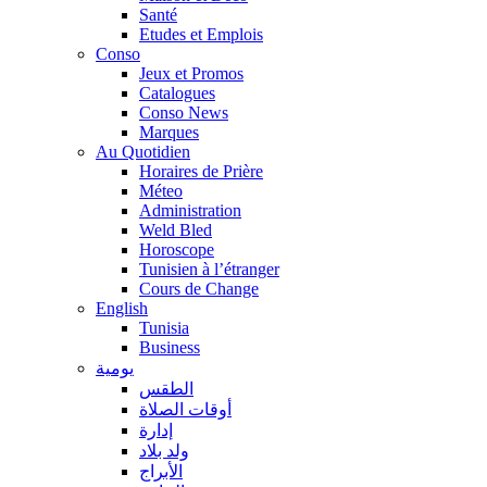
Santé
Etudes et Emplois
Conso
Jeux et Promos
Catalogues
Conso News
Marques
Au Quotidien
Horaires de Prière
Méteo
Administration
Weld Bled
Horoscope
Tunisien à l’étranger
Cours de Change
English
Tunisia
Business
يومية
الطقس
أوقات الصلاة
إدارة
ولد بلاد
الأبراج