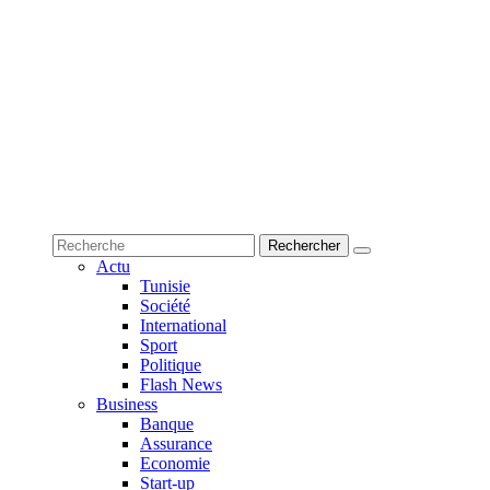
Actu
Tunisie
Société
International
Sport
Politique
Flash News
Business
Banque
Assurance
Economie
Start-up