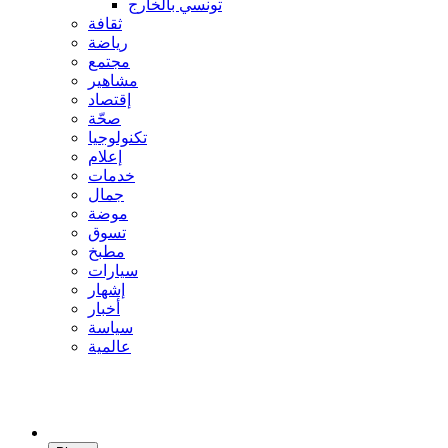
تونسي بالخارج
ثقافة
رياضة
مجتمع
مشاهير
إقتصاد
صحّة
تكنولوجيا
إعلام
خدمات
جمال
موضة
تسوق
مطبخ
سيارات
إشهار
أخبار
سياسة
عالمية