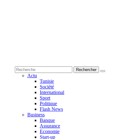
Actu
Tunisie
Société
International
Sport
Politique
Flash News
Business
Banque
Assurance
Economie
Start-up