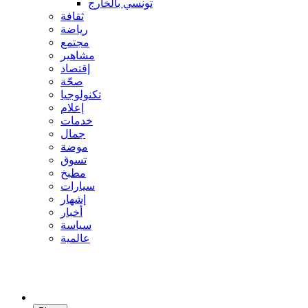
تونسي بالخارج
ثقافة
رياضة
مجتمع
مشاهير
إقتصاد
صحّة
تكنولوجيا
إعلام
خدمات
جمال
موضة
تسوق
مطبخ
سيارات
إشهار
أخبار
سياسة
عالمية