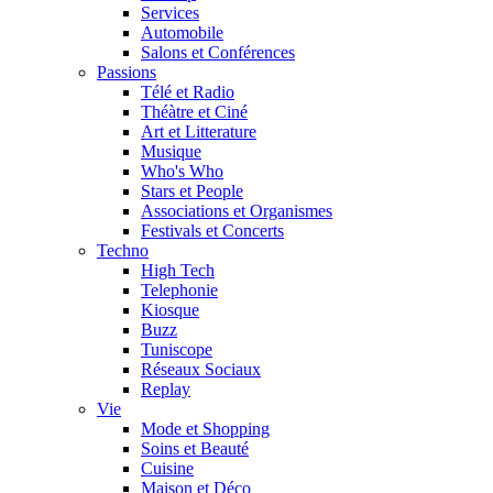
Services
Automobile
Salons et Conférences
Passions
Télé et Radio
Théàtre et Ciné
Art et Litterature
Musique
Who's Who
Stars et People
Associations et Organismes
Festivals et Concerts
Techno
High Tech
Telephonie
Kiosque
Buzz
Tuniscope
Réseaux Sociaux
Replay
Vie
Mode et Shopping
Soins et Beauté
Cuisine
Maison et Déco