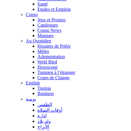
Santé
Etudes et Emplois
Conso
Jeux et Promos
Catalogues
Conso News
Marques
Au Quotidien
Horaires de Prière
Méteo
Administration
Weld Bled
Horoscope
Tunisien à l’étranger
Cours de Change
English
Tunisia
Business
يومية
الطقس
أوقات الصلاة
إدارة
ولد بلاد
الأبراج