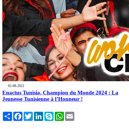
02-08-2022
Enactus Tunisia, Champion du Monde 2024 : La
Jeunesse Tunisienne à l’Honneur !
Share
Facebook
Twitter
LinkedIn
Skype
WhatsApp
Email