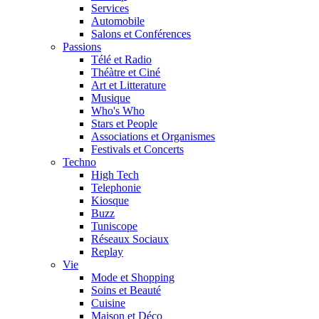
Services
Automobile
Salons et Conférences
Passions
Télé et Radio
Théàtre et Ciné
Art et Litterature
Musique
Who's Who
Stars et People
Associations et Organismes
Festivals et Concerts
Techno
High Tech
Telephonie
Kiosque
Buzz
Tuniscope
Réseaux Sociaux
Replay
Vie
Mode et Shopping
Soins et Beauté
Cuisine
Maison et Déco