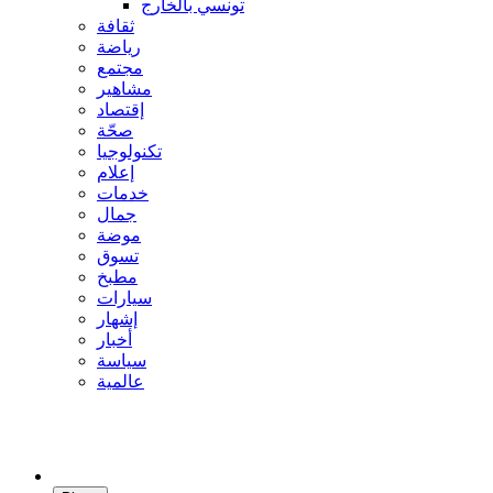
تونسي بالخارج
ثقافة
رياضة
مجتمع
مشاهير
إقتصاد
صحّة
تكنولوجيا
إعلام
خدمات
جمال
موضة
تسوق
مطبخ
سيارات
إشهار
أخبار
سياسة
عالمية