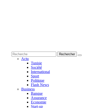
Actu
Tunisie
Société
International
Sport
Politique
Flash News
Business
Banque
Assurance
Economie
Start-up