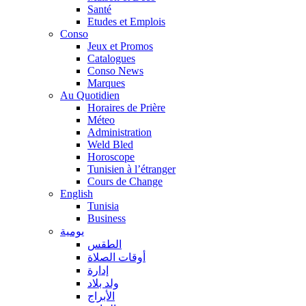
Santé
Etudes et Emplois
Conso
Jeux et Promos
Catalogues
Conso News
Marques
Au Quotidien
Horaires de Prière
Méteo
Administration
Weld Bled
Horoscope
Tunisien à l’étranger
Cours de Change
English
Tunisia
Business
يومية
الطقس
أوقات الصلاة
إدارة
ولد بلاد
الأبراج