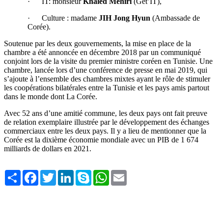
· IT: monsieur
Khaled
Mehiri
(Get’IT),
· Culture : madame
JIH Jong Hyun
(Ambassade de
Corée).
Soutenue par les deux gouvernements, la mise en place de la
chambre a été annoncée en décembre 2018 par un communiqué
conjoint lors de la visite du premier ministre coréen en Tunisie. Une
chambre, lancée lors d’une conférence de presse en mai 2019, qui
s’ajoute à l’ensemble des chambres mixtes ayant le rôle de stimuler
les coopérations bilatérales entre la Tunisie et les pays amis partout
dans le monde dont La Corée.
Avec 52 ans d’une amitié commune, les deux pays ont fait preuve
de relation exemplaire illustrée par le développement des échanges
commerciaux entre les deux pays. Il y a lieu de mentionner que la
Corée est la dixième économie mondiale avec un PIB de 1 674
milliards de dollars en 2021.
Share
Facebook
Twitter
LinkedIn
Skype
WhatsApp
Email