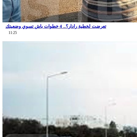
تعرضت لخطية رادار؟.. 4 خطوات باش تسوي وضعيتك
11:25