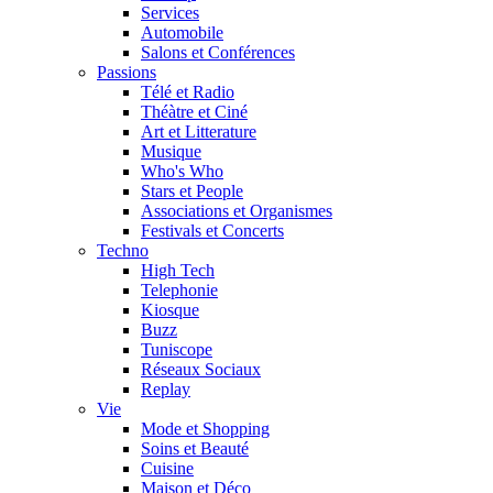
Services
Automobile
Salons et Conférences
Passions
Télé et Radio
Théàtre et Ciné
Art et Litterature
Musique
Who's Who
Stars et People
Associations et Organismes
Festivals et Concerts
Techno
High Tech
Telephonie
Kiosque
Buzz
Tuniscope
Réseaux Sociaux
Replay
Vie
Mode et Shopping
Soins et Beauté
Cuisine
Maison et Déco