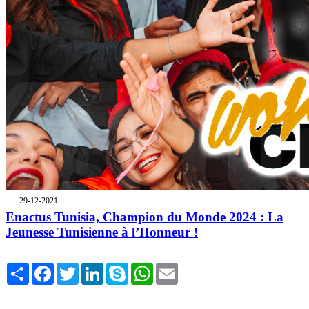
29-12-2021
Enactus Tunisia, Champion du Monde 2024 : La
Jeunesse Tunisienne à l’Honneur !
Share
Facebook
Twitter
LinkedIn
Skype
WhatsApp
Email