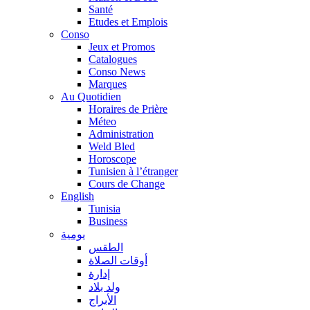
Santé
Etudes et Emplois
Conso
Jeux et Promos
Catalogues
Conso News
Marques
Au Quotidien
Horaires de Prière
Méteo
Administration
Weld Bled
Horoscope
Tunisien à l’étranger
Cours de Change
English
Tunisia
Business
يومية
الطقس
أوقات الصلاة
إدارة
ولد بلاد
الأبراج