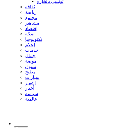
تونسي بالخارج
ثقافة
رياضة
مجتمع
مشاهير
إقتصاد
صحّة
تكنولوجيا
إعلام
خدمات
جمال
موضة
تسوق
مطبخ
سيارات
إشهار
أخبار
سياسة
عالمية