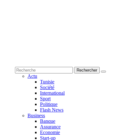
Actu
Tunisie
Société
International
Sport
Politique
Flash News
Business
Banque
Assurance
Economie
Start-up